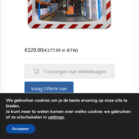
€
229.00
(
€
277.09
in BTW)
Toevoegen Aan Winkelwagen
Vraag Offerte Aan
We gebruiken cookies om je de beste ervaring op onze site te
bieden.
Je kunt meer te weten komen over welke cookies we gebruiken
of ze uitschakelen in
settings
.
Rechthoekige verkeersspiegels
,
Spiegels
,
Verkeersspiegels
Accepteer
Verkeersspiegel rechthoek onbreekbaar 80 x