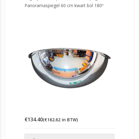
Panoramaspiegel 60 cm kwart bol 180º
€
134.40
(
€
162.62
in BTW)