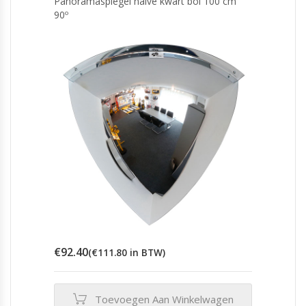
Panoramaspiegel halve kwart bol 100 cm
90º
€
92.40
(
€
111.80
in BTW)
Toevoegen Aan Winkelwagen