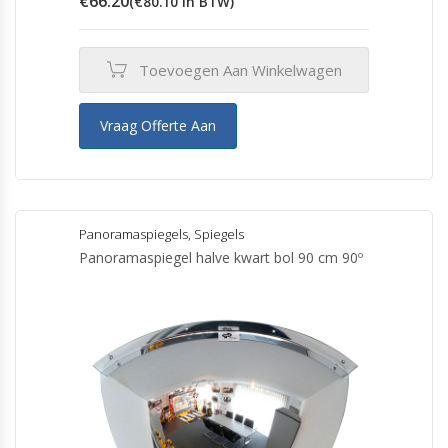
€
66.20
(
€
80.10
in BTW)
Toevoegen Aan Winkelwagen
Vraag Offerte Aan
Panoramaspiegels
,
Spiegels
Panoramaspiegel halve kwart bol 90 cm 90º