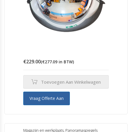
€
229.00
(
€
277.09
in BTW)
Toevoegen Aan Winkelwagen
Vraag Offerte Aan
Magazijn en werkplaats
,
Panoramaspiegels