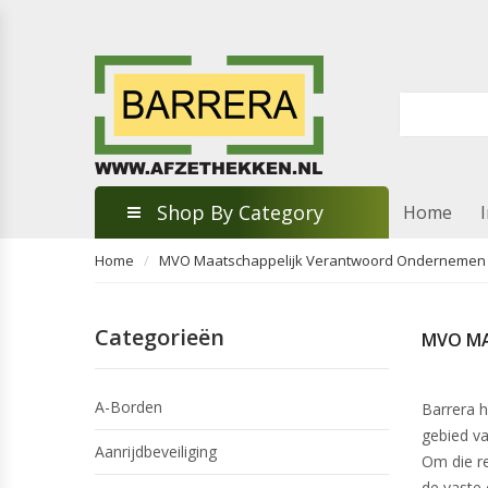
Shop By Category
Home
Home
MVO Maatschappelijk Verantwoord Ondernemen
Categorieën
MVO MA
A-Borden
Barrera h
gebied v
Aanrijdbeveiliging
Om die r
de
vaste 