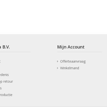
 B.V.
Mijn Account
t
Offerteaanvraag
Winkelmand
edenis
p retour
rs
roductie