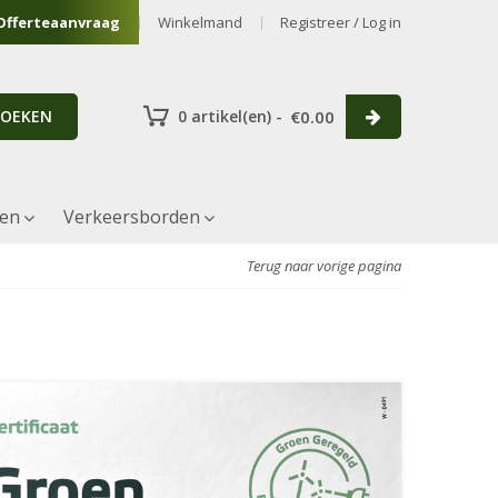
Offerteaanvraag
Winkelmand
Registreer / Log in
ZOEKEN
0 artikel(en) -
€
0.00
ren
Verkeersborden
Terug naar vorige pagina