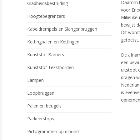
Daarom ko
Gladheidsbestrijding
voor Ene
Hoogtebegrenzers
Milieukeu
bewijst 
Kabeldrempels en Slangenbruggen
Dit wordt 
getoetst.
Kettingpalen en Kettingen
Kunststof Barriers
De afnam
een bewu
Kunststof Tekstborden
uitstoot
dragen w
Lampen
Nederland
is evenve
Loopbruggen
opnemen
Palen en beugels
Parkeerstops
Pictogrammen op dibond