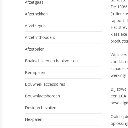
Afzetgaas
De 100% c
(milieuko
Afzethekken
rapport d
Afzetkegels
Het strev
klassieke
Afzetlinthouders
producten
Afzetpalen
Wij leve
Baakschilden en baakvoeten
zoutkiste
schadelij
Bermpalen
werking!
Bouwhek accessoires
Bij zowel
Bouwplaatsborden
een
LCA
bevestigd
Desinfectiezuilen
Ook bij 
Flexpalen
oplossin