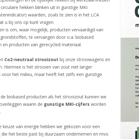
irculaire hekken blinken uit in gunstige MKI
stenindicator) waarden, zoals te zien is in het LCA
at u bij ons op kunt vragen.
en is om, waar mogelijk, producten vervaardigd van
 grondstoffen, te vervangen door o.a. biobased
 en producten van gerecycled materiaal.
ren
Co2-neutraal strooizout
bij onze strooiwagens en
n. Hiermee is het strooien van zout niet langer
k voor het milieu, maar heeft het zelfs een gunstige
 de biobased producten als het strooizout kunnen we
overleggen waarin de
gunstige MKI-cijfers
worden
.
de keuze van energie hebben we gekozen voor een
g die het beste past bij duurzaam ondernemen en mvo.