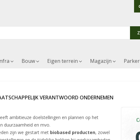
Infra
Bouw
Eigen terrein
Magazijn
Parke
ATSCHAPPELIJK VERANTWOORD ONDERNEMEN
eeft ambitieuze doelstellingen en plannen op het
an duurzaamheid en mvo.
eden zijn we gestart met
biobased producten
, zowel
opstellingen
en de
tijdelijke hekken
bij werkzaamheden.