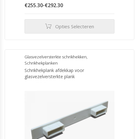
Prijsklasse:
€
255.30
-
€
292.30
€255.30
tot
€292.30
Opties Selecteren
Dit
product
heeft
meerdere
Glasvezelversterkte schrikhekken
,
variaties.
Schrikhekplanken
Deze
Schrikhekplank afdekkap voor
optie
glasvezelversterkte plank
kan
gekozen
worden
op
de
productpagina