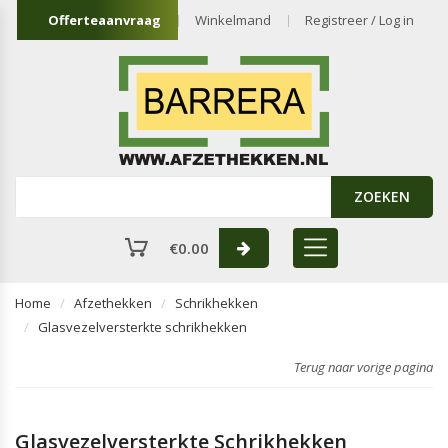
Offerteaanvraag
Winkelmand
Registreer / Log in
ZOEKEN
€
0.00
Home
Afzethekken
Schrikhekken
Glasvezelversterkte schrikhekken
Terug naar vorige pagina
Glasvezelversterkte Schrikhekken