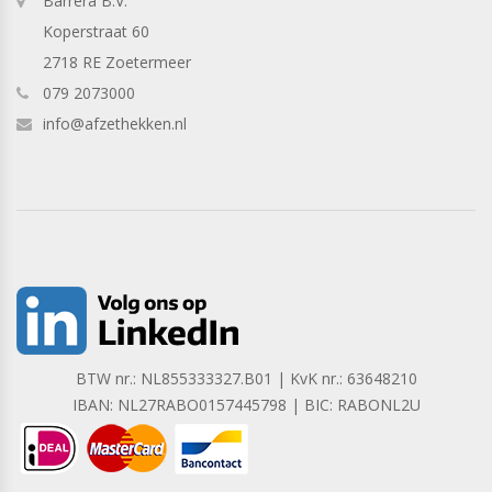
Barrera B.V.
Koperstraat 60
2718 RE Zoetermeer
079 2073000
info@afzethekken.nl
BTW nr.: NL855333327.B01 | KvK nr.: 63648210
IBAN: NL27RABO0157445798 | BIC: RABONL2U