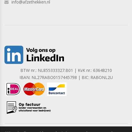
info@afzethekken.nl
BTW nr.: NL855333327.B01 | KvK nr.: 63648210
IBAN: NL27RABO0157445798 | BIC: RABONL2U