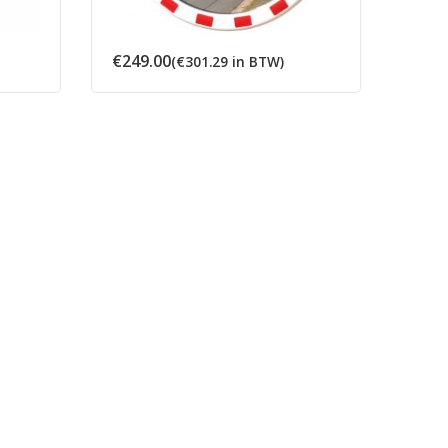
€
249.00
€
241
(
€
301.29
in BTW)