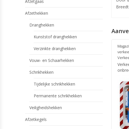
Afzetgaas
Breedt
Afzethekken
Dranghekken
Aanve
Kunststof dranghekken
Magazi
Verzinkte dranghekken
verkee
Verkee
Vouw- en Schaarhekken
Verke
onbre
Schrikhekken
Tijdelijke schrikhekken
Permanente schrikhekken
Veiligheidshekken
Afzetkegels