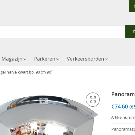
Magazijn
Parkeren
Verkeersborden
el halve kwart bol 90 cm 90º
Panorama
€
74.60
(
€
Artikelnumm
Panoramaspi