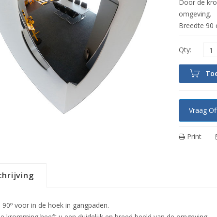
Door de kro
omgeving.
Breedte 90
To
Vraag Of
Print
hrijving
l 90º voor in de hoek in gangpaden.
e kromming heeft u een duidelijk en breed beeld van de omgeving.