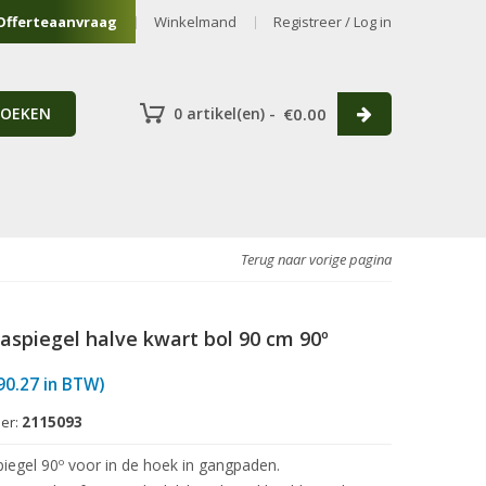
Offerteaanvraag
Winkelmand
Registreer / Log in
ZOEKEN
0 artikel(en) -
€
0.00
Terug naar vorige pagina
spiegel halve kwart bol 90 cm 90º
90.27
in BTW)
er:
2115093
egel 90º voor in de hoek in gangpaden.