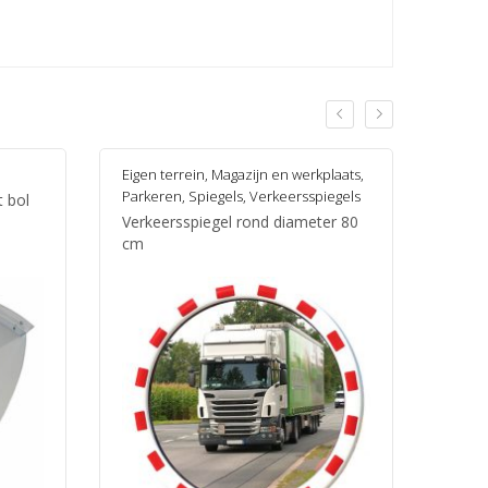
Eigen terrein
,
Magazijn en werkplaats
,
Magaz
Parkeren
,
Spiegels
,
Verkeersspiegels
Panor
 bol
Verkeersspiegel rond diameter 80
Panor
cm
360º