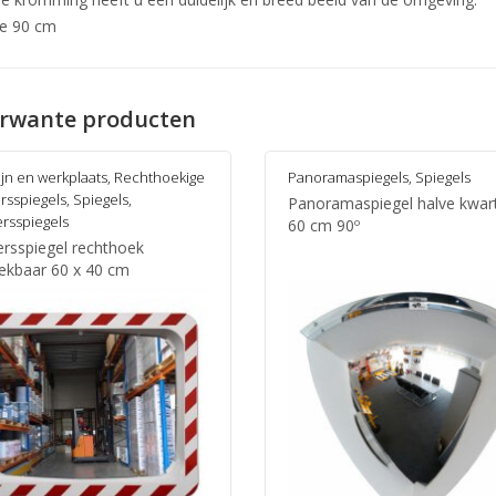
e 90 cm
rwante producten
jn en werkplaats
,
Rechthoekige
Panoramaspiegels
,
Spiegels
rsspiegels
,
Spiegels
,
Panoramaspiegel halve kwart
rsspiegels
60 cm 90º
ersspiegel rechthoek
ekbaar 60 x 40 cm