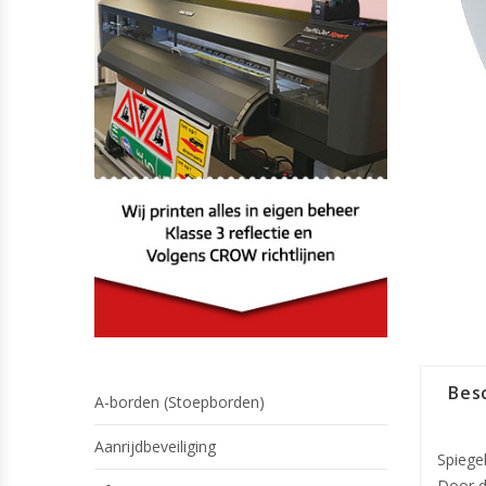
Besc
A-borden (Stoepborden)
Aanrijdbeveiliging
Spiege
Door d