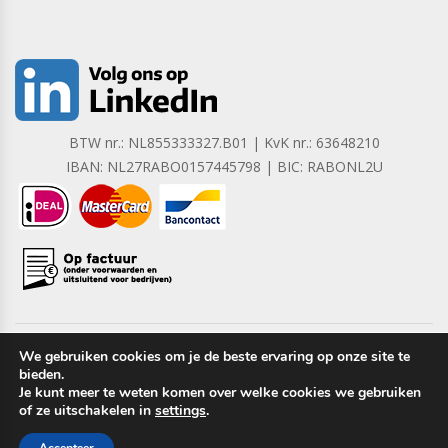
BTW nr.: NL855333327.B01 | KvK nr.: 63648210
IBAN: NL27RABO0157445798 | BIC: RABONL2U
We gebruiken cookies om je de beste ervaring op onze site te
bieden.
Copyright © 2023 Barrera B.V. Alle rechten voorbehouden.
Je kunt meer te weten komen over welke cookies we gebruiken
of ze uitschakelen in
settings
.