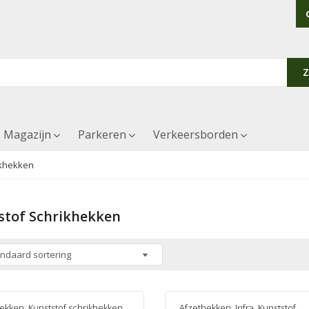
Magazijn
Parkeren
Verkeersborden
ikhekken
stof Schrikhekken
hekken
,
Kunststof schrikhekken
,
Afzethekken
,
Infra
,
Kunststof