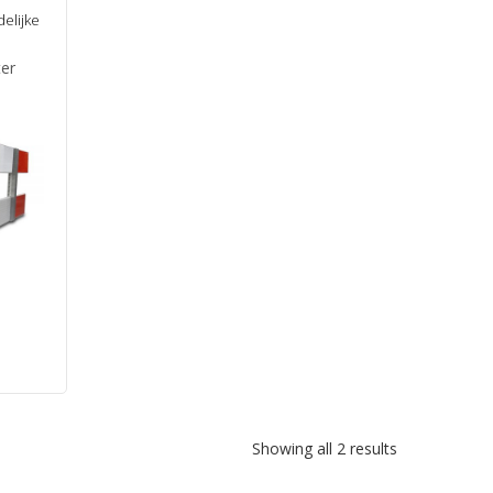
delijke
ter
se:
Showing all 2 results