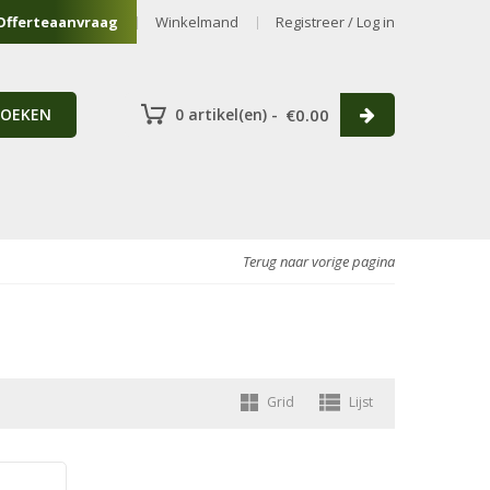
Offerteaanvraag
Winkelmand
Registreer / Log in
ZOEKEN
0 artikel(en) -
€
0.00
Terug naar vorige pagina
Grid
Lijst