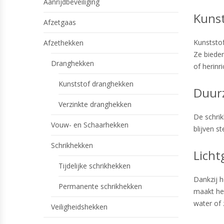
Aanrijdbeveiliging
Kunst
Afzetgaas
Kunststof
Afzethekken
Ze bieden
Dranghekken
of herinr
Kunststof dranghekken
Duur
Verzinkte dranghekken
De schrik
Vouw- en Schaarhekken
blijven s
Schrikhekken
Licht
Tijdelijke schrikhekken
Dankzij h
Permanente schrikhekken
maakt het
water of 
Veiligheidshekken