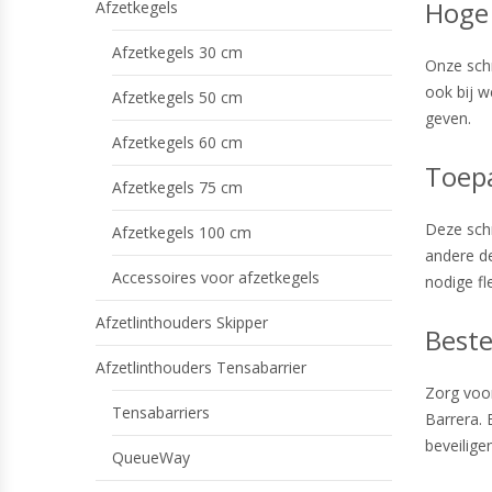
Hoge 
Afzetkegels
Afzetkegels 30 cm
Onze schr
ook bij w
Afzetkegels 50 cm
geven.
Afzetkegels 60 cm
Toepa
Afzetkegels 75 cm
Deze schr
Afzetkegels 100 cm
andere de
Accessoires voor afzetkegels
nodige fl
Afzetlinthouders Skipper
Beste
Afzetlinthouders Tensabarrier
Zorg voor
Tensabarriers
Barrera. 
beveilig
QueueWay