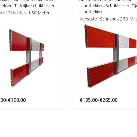
khekken
,
Tijdelijke schrikhekken
schrikhekken
,
Schrikhekken
,
Tij
schrikhekken
stof Schrikhek 1.50 Meter
Kunststof Schrikhek 2.50 Me
Prijsklasse:
Prijsklas
.00
-
€
190.00
€
195.00
-
€
265.00
€145.00
€195.00
tot
tot
€190.00
€265.00