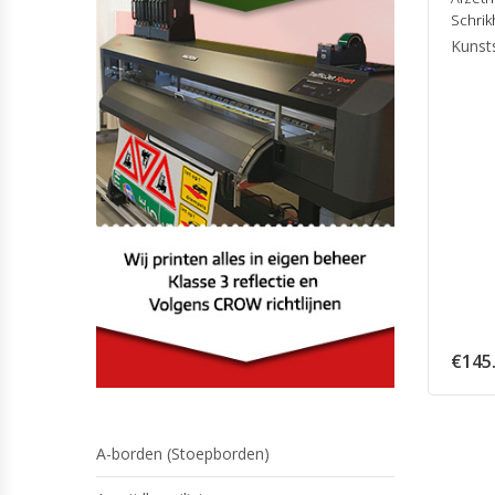
Schri
Kunst
€
145
A-borden (Stoepborden)