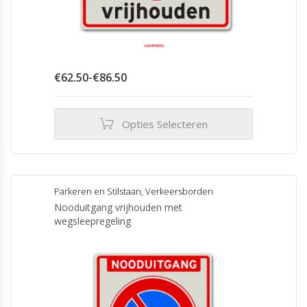
Prijsklasse:
€
62.50
-
€
86.50
€62.50
tot
€86.50
Opties Selecteren
Dit
product
heeft
meerdere
Parkeren en Stilstaan
,
Verkeersborden
variaties.
Nooduitgang vrijhouden met
Deze
wegsleepregeling
optie
kan
gekozen
worden
op
de