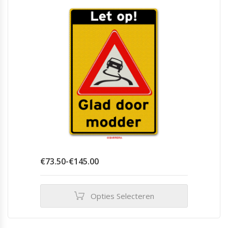
Prijsklasse:
€
73.50
-
€
145.00
€73.50
tot
€145.00
Opties Selecteren
Dit
product