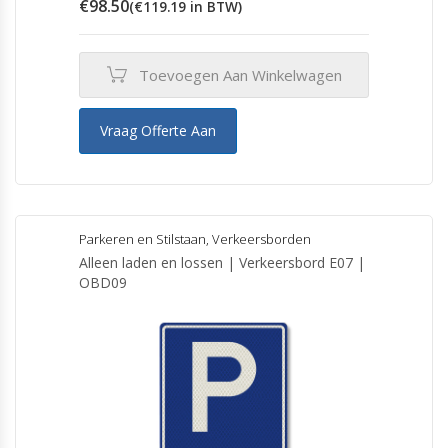
€
98.50
(
€
119.19
in BTW)
Toevoegen Aan Winkelwagen
Vraag Offerte Aan
Parkeren en Stilstaan
,
Verkeersborden
Alleen laden en lossen | Verkeersbord E07 |
OBD09