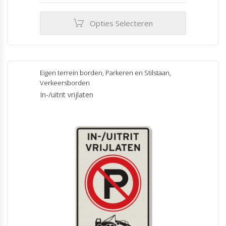
tot
€155.00
Opties Selecteren
Dit
product
heeft
meerdere
Eigen terrein borden
,
Parkeren en Stilstaan
,
variaties.
Verkeersborden
Deze
In-/uitrit vrijlaten
optie
kan
gekozen
worden
op
de
productpagina