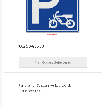
Prijsklasse:
€
62.50
-
€
86.50
€62.50
tot
€86.50
Opties Selecteren
Dit
product
heeft
meerdere
Parkeren en Stilstaan
,
Verkeersborden
variaties.
Fietsenstalling
Deze
optie
kan