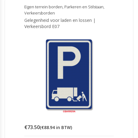
meerdere
Eigen terrein borden
,
Parkeren en Stilstaan
,
variaties.
Verkeersborden
Deze
Gelegenheid voor laden en lossen |
optie
Verkeersbord E07
kan
gekozen
worden
op
de
productpagina
€
73.50
(
€
88.94
in BTW)