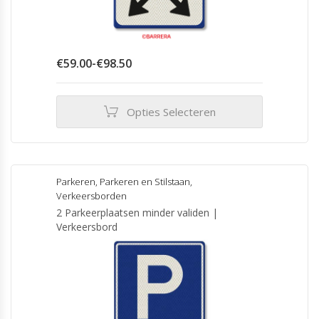
Prijsklasse:
€
59.00
-
€
98.50
€59.00
tot
€98.50
Opties Selecteren
Dit
product
heeft
meerdere
Parkeren
,
Parkeren en Stilstaan
,
variaties.
Verkeersborden
Deze
2 Parkeerplaatsen minder validen |
optie
Verkeersbord
kan
gekozen
worden
op
de
productpagina