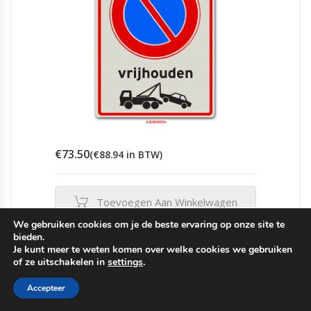
productpagina
€
73.50
(
€
88.94
in BTW)
Toevoegen Aan Winkelwagen
We gebruiken cookies om je de beste ervaring op onze site te
bieden.
Vraag Offerte Aan
Je kunt meer te weten komen over welke cookies we gebruiken
of ze uitschakelen in
settings
.
Accepteer