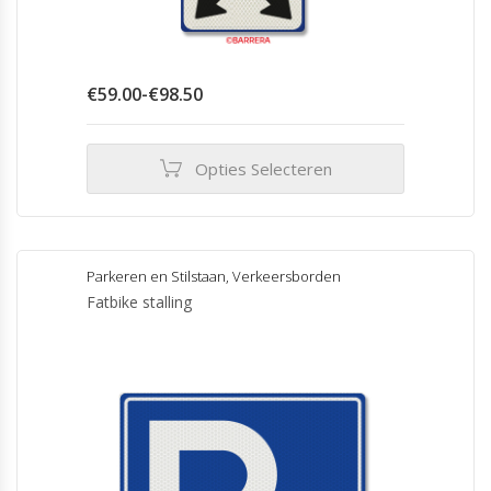
Prijsklasse:
€
59.00
-
€
98.50
€59.00
tot
€98.50
Opties Selecteren
Dit
product
heeft
meerdere
Parkeren en Stilstaan
,
Verkeersborden
variaties.
Fatbike stalling
Deze
optie
kan
gekozen
worden
op
de
productpagina