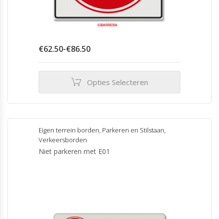
Prijsklasse:
€
62.50
-
€
86.50
€62.50
tot
€86.50
Opties Selecteren
Dit
product
heeft
meerdere
Eigen terrein borden
,
Parkeren en Stilstaan
,
variaties.
Verkeersborden
Deze
Niet parkeren met E01
optie
kan
gekozen
worden
op
de
productpagina