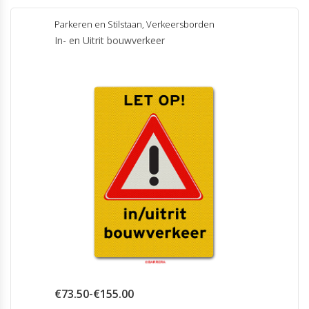
heeft
meerdere
Parkeren en Stilstaan
,
Verkeersborden
variaties.
In- en Uitrit bouwverkeer
Deze
optie
kan
gekozen
worden
op
de
productpagina
Prijsklasse:
€
73.50
-
€
155.00
€73.50