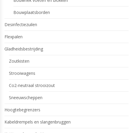
Bouwhek voeten en blokken
Bouwplaatsborden
Desinfectiezuilen
Flexpalen
Gladheidsbestrijding
Zoutkisten
Strooiwagens
Co2-neutraal strooizout
Sneeuwscheppen
Hoogtebegrenzers
Kabeldrempels en slangenbruggen