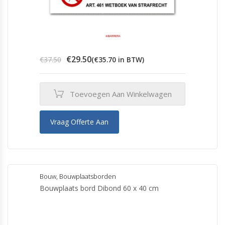
Oorspronkelijke
Huidige
€
29.50
€
37.50
(
€
35.70
in BTW)
prijs
prijs
was:
is:
€37.50.
€29.50.
Toevoegen Aan Winkelwagen
Vraag Offerte Aan
Bouw
,
Bouwplaatsborden
Bouwplaats bord Dibond 60 x 40 cm