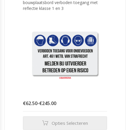
bouwplaatsbord verboden toegang met
reflectie klasse 1 en 3
Prijsklasse:
€
62.50
-
€
245.00
€62.50
tot
€245.00
Opties Selecteren