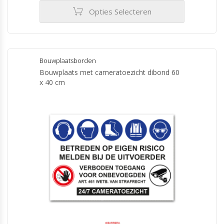
€245.00
Opties Selecteren
Dit
product
heeft
meerdere
Bouwplaatsborden
variaties.
Bouwplaats met cameratoezicht dibond 60
Deze
x 40 cm
optie
kan
gekozen
worden
op
de
productpagina