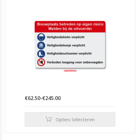
Prijsklasse:
€
62.50
-
€
245.00
€62.50
tot
€245.00
Opties Selecteren
Dit
product