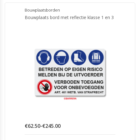
heeft
meerdere
Bouwplaatsborden
variaties.
Bouwplaats bord met reflectie klasse 1 en 3
Deze
optie
kan
gekozen
worden
op
de
productpagina
Prijsklasse:
€
62.50
-
€
245.00
€62.50
tot