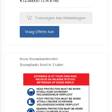
€
72.00
(
€
87.12
in BTW)
Toevoegen Aan Winkelwagen
Vraag Offerte Aan
Bouw
,
Bouwplaatsborden
Bouwplaats bord in 3 talen