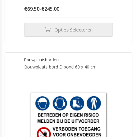
Prijsklasse:
€
69.50
-
€
245.00
€69.50
tot
€245.00
Opties Selecteren
Dit
product
heeft
meerdere
Bouwplaatsborden
variaties.
Bouwplaats bord Dibond 60 x 40 cm
Deze
optie
kan
gekozen
worden
op
de
productpagina