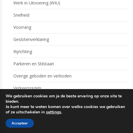
Werk in Uitvoering (WIU)
Snelheid
Voorrang
Geslotenverklaring
Rijrichting
Parkeren en Stilstaan
Overige geboden en verboden
Verkeersregels
We gebruiken cookies om je de beste ervaring op onze site te
Waarschuwing
bieden.
Je kunt meer te weten komen over welke cookies we gebruiken
of ze uitschakelen in
settings
.
Informatie
Accepteer
Eigen terrein borden