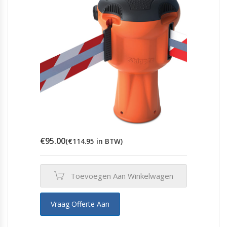
worden
op
de
productpagina
€
95.00
(
€
114.95
in BTW)
Toevoegen Aan Winkelwagen
Vraag Offerte Aan