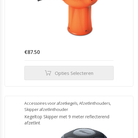
€
87.50
Opties Selecteren
Dit
product
heeft
meerdere
Accessoires voor afzetkegels
,
Afzetlinthouders
,
variaties.
Skipper afzetlinthouder
Deze
Kegeltop Skipper met 9 meter reflecterend
optie
afzetlint
kan
gekozen