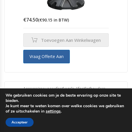
€
74.50
(
€
90.15
in BTW)
Toevoegen Aan Winkelwagen
Vraag Offerte Aan
Accessoires voor afzetkegels
,
Afzetlinthouders
,
Skipper afzetlinthouder
We gebruiken cookies om je de beste ervaring op onze site te
bieden.
Skipper Unicart | Trolley met 6x Skippers en
Je kunt meer te weten komen over welke cookies we gebruiken
standaards
of ze uitschakelen in
settings
.
Accepteer