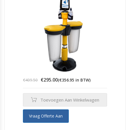
Oorspronkelijke
Huidige
€
295.00
€
409.50
(
€
356.95
in BTW)
prijs
prijs
was:
is:
€409.50.
€295.00.
Toevoegen Aan Winkelwagen
Vraag Offerte Aan