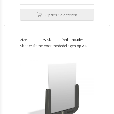
€14.50
tot
€19.50
Opties Selecteren
Dit
product
heeft
meerdere
Afzetlinthouders
,
Skipper afzetlinthouder
variaties.
Skipper frame voor mededelingen op A4
Deze
optie
kan
gekozen
worden
op
de
productpagina