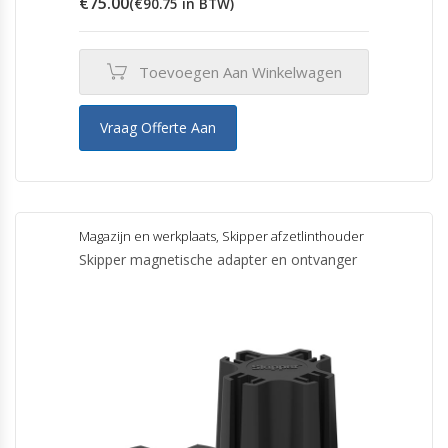
€
75.00
(
€
90.75
in BTW)
Toevoegen Aan Winkelwagen
Vraag Offerte Aan
Magazijn en werkplaats
,
Skipper afzetlinthouder
Skipper magnetische adapter en ontvanger