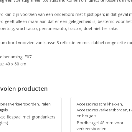
g een voertuig alleen tot stilstand komen om direct te lossen dan wel
rd kan zijn voorzien van een onderbord met tijdstippen; in dat geval 
rd geeft alleen maar aan dat er een gelegenheid is, bestemd voor het
oertuig, vrachtauto, personenauto, tractor, doet niet ter zake.
ium bord voorzien van klasse 3 reflectie en met dubbel omgezette r
ële benaming: E07
t: 40 x 60 cm
volen producten
oires verkeersborden
,
Palen
Accessoires schrikhekken
,
gels
Accessoires verkeersborden
,
P
en beugels
nkte flespaal met grondankers
gtes)
Bordbeugel 48 mm voor
verkeersborden