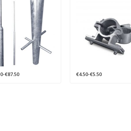
Prijsklasse:
Prijsklasse:
50
-
€
87.50
€
4.50
-
€
5.50
€43.50
€4.50
tot
tot
€87.50
€5.50