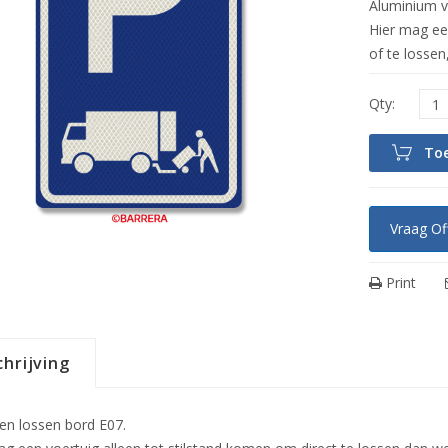
Aluminium v
Hier mag een
of te lossen
To
Vraag Of
Print
hrijving
en lossen bord E07.