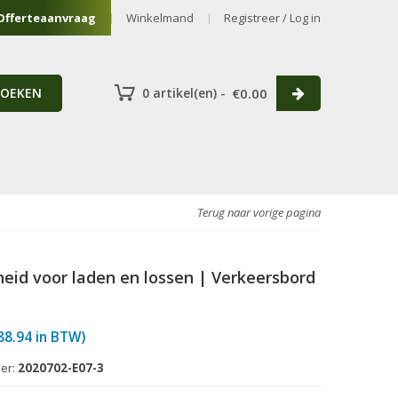
Offerteaanvraag
Winkelmand
Registreer / Log in
ZOEKEN
0 artikel(en) -
€
0.00
Terug naar vorige pagina
eid voor laden en lossen | Verkeersbord
88.94
in BTW)
er:
2020702-E07-3