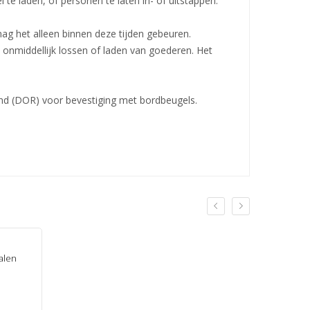
 te laden, of personen te laten in- of uitstappen.
mag het alleen binnen deze tijden gebeuren.
 onmiddellijk lossen of laden van goederen. Het
and (DOR) voor bevestiging met bordbeugels.
alen