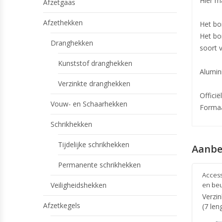
Hier ma
Afzetgaas
Afzethekken
Het bo
Het bo
Dranghekken
soort v
Kunststof dranghekken
Alumin
Verzinkte dranghekken
Offici
Vouw- en Schaarhekken
Formaa
Schrikhekken
Tijdelijke schrikhekken
Aanbe
Permanente schrikhekken
Access
Veiligheidshekken
en beu
Verzi
Afzetkegels
(7 len