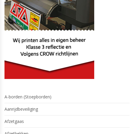
A-borden (Stoepborden)
Aanrijdbeveiliging
Afzetgaas
Afzethekken