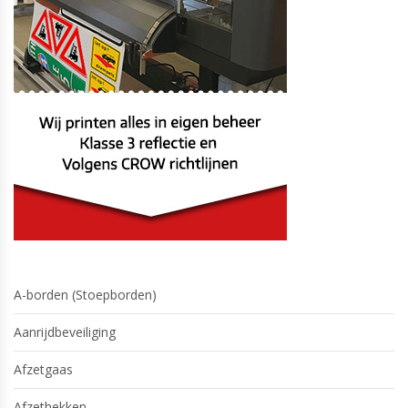
A-borden (Stoepborden)
Aanrijdbeveiliging
Afzetgaas
Afzethekken