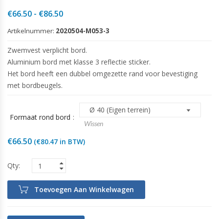
Prijsklasse:
€
66.50
-
€
86.50
€66.50
Artikelnummer:
2020504-M053-3
tot
€86.50
Zwemvest verplicht bord.
Aluminium bord met klasse 3 reflectie sticker.
Het bord heeft een dubbel omgezette rand voor bevestiging
met bordbeugels.
Formaat rond bord
Wissen
€
66.50
(
€
80.47
in BTW)
Toevoegen Aan Winkelwagen