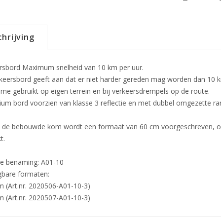
hrijving
rsbord Maximum snelheid van 10 km per uur.
rkeersbord geeft aan dat er niet harder gereden mag worden dan 10 k
me gebruikt op eigen terrein en bij verkeersdrempels op de route.
ium bord voorzien van klasse 3 reflectie en met dubbel omgezette r
 de bebouwde kom wordt een formaat van 60 cm voorgeschreven, op
t.
ële benaming: A01-10
jgbare formaten:
m (Art.nr. 2020506-A01-10-3)
m (Art.nr. 2020507-A01-10-3)