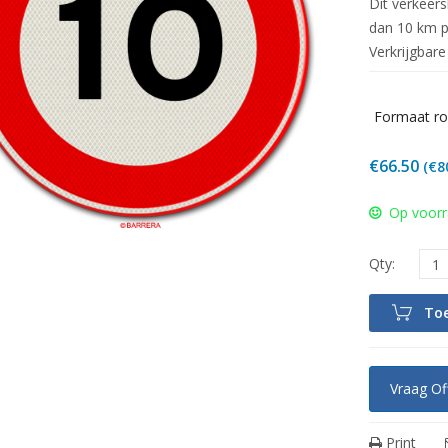
Dit verkeer
dan 10 km p
Verkrijgbar
Formaat ro
€
66.50
(
€
8
Op voor
To
Vraag Of
Print