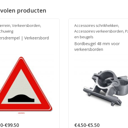
volen producten
terrein
,
Verkeersborden
,
Accessoires schrikhekken
,
chuwing
Accessoires verkeersborden
,
P
en beugels
ersdrempel | Verkeersbord
Bordbeugel 48 mm voor
verkeersborden
Prijsklasse:
Prijsklasse:
50
-
€
99.50
€
4.50
-
€
5.50