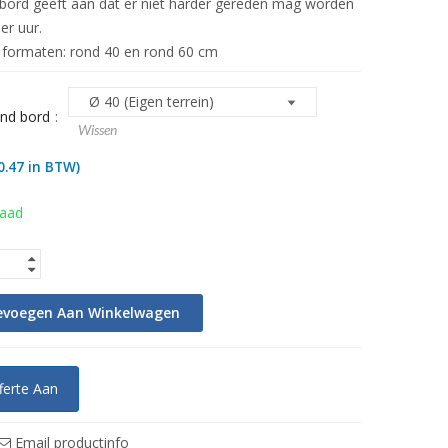
sbord geeft aan dat er niet harder gereden mag worden
er uur.
e formaten: rond 40 en rond 60 cm
nd bord
Wissen
0.47
in BTW)
raad
evoegen Aan Winkelwagen
ferte Aan
Email productinfo