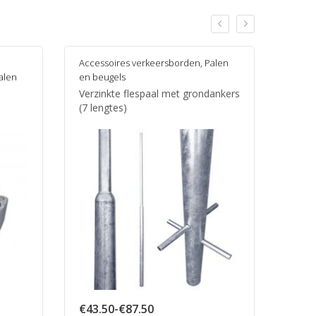
Accessoires verkeersborden
,
Palen
alen
en beugels
Verzinkte flespaal met grondankers
(7 lengtes)
Prijsklasse:
€
43.50
-
€
87.50