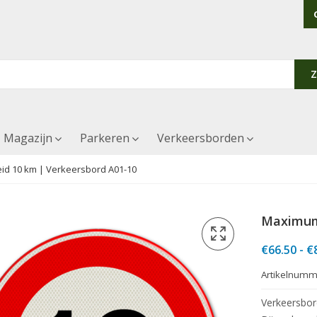
Magazijn
Parkeren
Verkeersborden
d 10 km | Verkeersbord A01-10
Maximum 
€
66.50
-
€
Artikelnumm
Verkeersbor