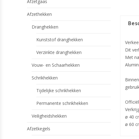
Afzetgaas
Afzethekken
Besc
Dranghekken
Kunststof dranghekken
Verkee
Dit ve
Verzinkte dranghekken
Met na
Alumin
Vouw- en Schaarhekken
Schrikhekken
Binnen
gebruik
Tijdelijke schrikhekken
Offici
Permanente schrikhekken
Verkri
Veiligheidshekken
ø 40 c
ø 60 c
Afzetkegels