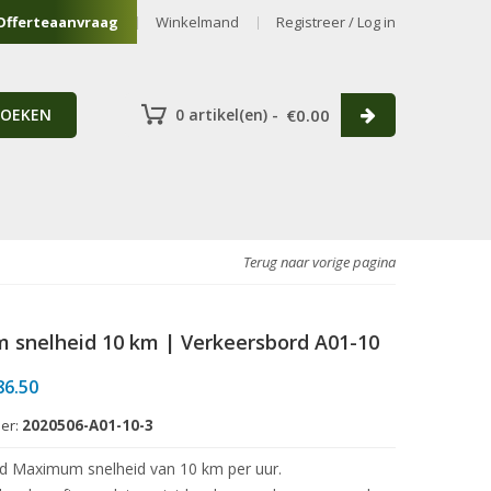
Offerteaanvraag
Winkelmand
Registreer / Log in
ZOEKEN
0 artikel(en) -
€
0.00
Terug naar vorige pagina
snelheid 10 km | Verkeersbord A01-10
Prijsklasse:
86.50
€66.50
er:
2020506-A01-10-3
tot
€86.50
d Maximum snelheid van 10 km per uur.