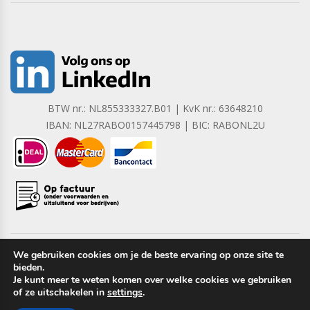
BTW nr.: NL855333327.B01 | KvK nr.: 63648210
IBAN: NL27RABO0157445798 | BIC: RABONL2U
We gebruiken cookies om je de beste ervaring op onze site te
bieden.
Copyright © 2023 Barrera B.V. Alle rechten voorbehouden.
Je kunt meer te weten komen over welke cookies we gebruiken
of ze uitschakelen in
settings
.