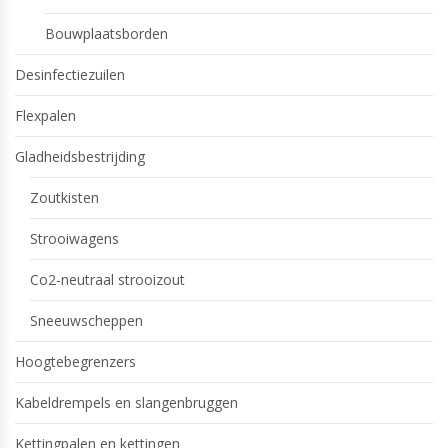
Bouwplaatsborden
Desinfectiezuilen
Flexpalen
Gladheidsbestrijding
Zoutkisten
Strooiwagens
Co2-neutraal strooizout
Sneeuwscheppen
Hoogtebegrenzers
Kabeldrempels en slangenbruggen
Kettingpalen en kettingen