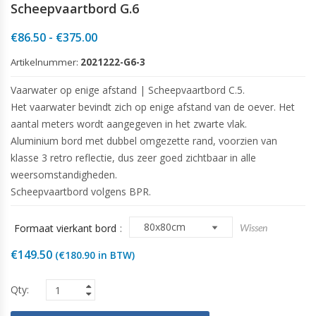
Scheepvaartbord G.6
Prijsklasse:
€
86.50
-
€
375.00
€86.50
Artikelnummer:
2021222-G6-3
tot
€375.00
Vaarwater op enige afstand | Scheepvaartbord C.5.
Het vaarwater bevindt zich op enige afstand van de oever. Het
aantal meters wordt aangegeven in het zwarte vlak.
Aluminium bord met dubbel omgezette rand, voorzien van
klasse 3 retro reflectie, dus zeer goed zichtbaar in alle
weersomstandigheden.
Scheepvaartbord volgens BPR.
Formaat vierkant bord
Wissen
€
149.50
(
€
180.90
in BTW)