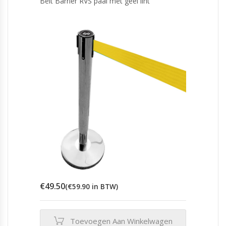
Belt Barrier RVS paal met geel lint
€
49.50
(
€
59.90
in BTW)
Toevoegen Aan Winkelwagen