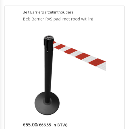
Belt Barriers afzetlinthouders
Belt Barrier RVS paal met rood wit lint
€
55.00
(
€
66.55
in BTW)