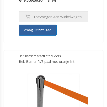
€
49.50
(
€
59.90
in BTW)
Toevoegen Aan Winkelwagen
Vraag Offerte Aan
Belt Barriers afzetlinthouders
Belt Barrier RVS paal met oranje lint