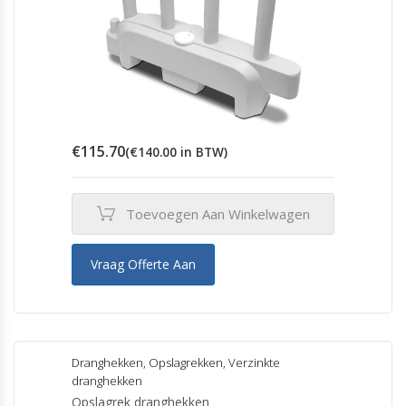
€
115.70
(
€
140.00
in BTW)
Toevoegen Aan Winkelwagen
Vraag Offerte Aan
Dranghekken
,
Opslagrekken
,
Verzinkte
dranghekken
Opslagrek dranghekken