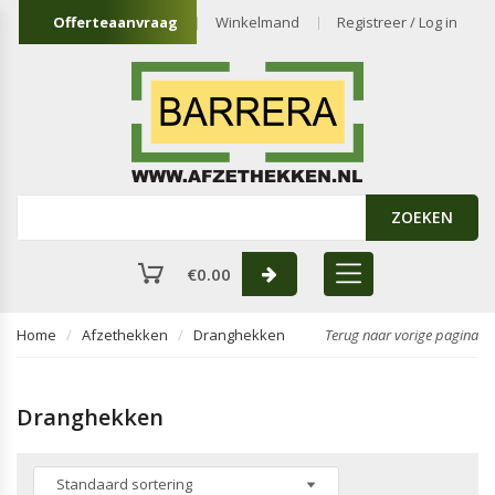
Offerteaanvraag
Winkelmand
Registreer / Log in
ZOEKEN
€
0.00
Home
Afzethekken
Dranghekken
Terug naar vorige pagina
Dranghekken