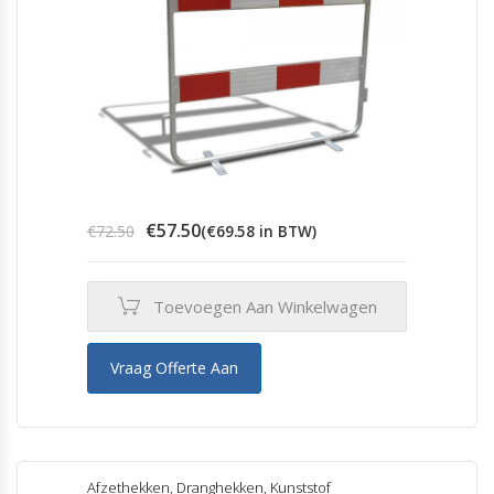
Oorspronkelijke
Huidige
€
57.50
€
72.50
(
€
69.58
in BTW)
prijs
prijs
was:
is:
€72.50.
€57.50.
Toevoegen Aan Winkelwagen
Vraag Offerte Aan
Afzethekken
,
Dranghekken
,
Kunststof