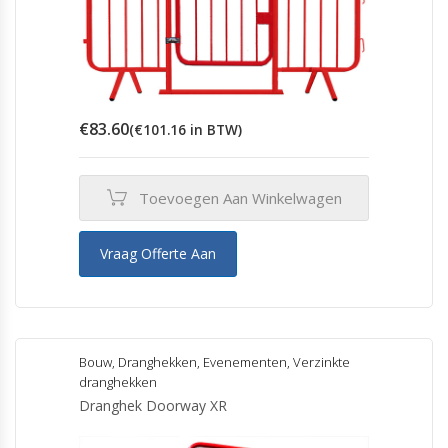
€
83.60
(
€
101.16
in BTW)
Toevoegen Aan Winkelwagen
Vraag Offerte Aan
Bouw
,
Dranghekken
,
Evenementen
,
Verzinkte
dranghekken
Dranghek Doorway XR