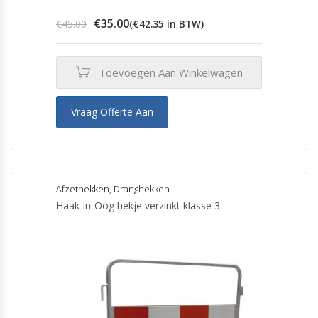
Oorspronkelijke
Huidige
€
35.00
€
45.00
(
€
42.35
in BTW)
prijs
prijs
was:
is:
€45.00.
€35.00.
Toevoegen Aan Winkelwagen
Vraag Offerte Aan
Afzethekken
,
Dranghekken
Haak-in-Oog hekje verzinkt klasse 3