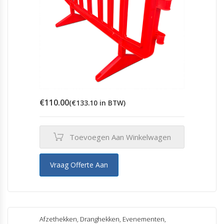
€
110.00
(
€
133.10
in BTW)
Toevoegen Aan Winkelwagen
Vraag Offerte Aan
Afzethekken
,
Dranghekken
,
Evenementen
,