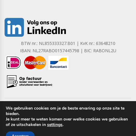
BTW nr.: NL855333327.B01 | KvK nr.: 63648210
IBAN: NL27RABO0157445798 | BIC: RABONL2U
We gebruiken cookies om je de beste ervaring op onze site te
bieden.
Copyright © 2023 Barrera B.V. Alle rechten voorbehouden.
Je kunt meer te weten komen over welke cookies we gebruiken
of ze uitschakelen in
settings
.