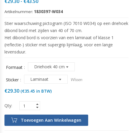
Prijsklasse:
€
29.30
-
€
43.50
€29.30
Artikelnummer:
1830397-W034
tot
€43.50
Stier waarschuwing pictogram (ISO 7010 W034) op een driehoek
dibond bord met zijden van 40 of 70 cm.
Het dibond bord is voorzien van een laminaat of klasse 1
(reflectie-) sticker met supergrip lijmlaag, voor een lange
levensduur.
Formaat
Sticker
Wissen
€
29.30
(
€
35.45
in BTW)
Toevoegen Aan Winkelwagen