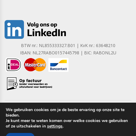
BTW nr.: NL855333327.B01 | KvK nr.: 63648210
IBAN: NL27RABO0157445798 | BIC: RABONL2U
We gebruiken cookies om je de beste ervaring op onze site te
bieden.
Copyright © 2023 Barrera B.V. Alle rechten voorbehouden.
Je kunt meer te weten komen over welke cookies we gebruiken
of ze uitschakelen in
settings
.