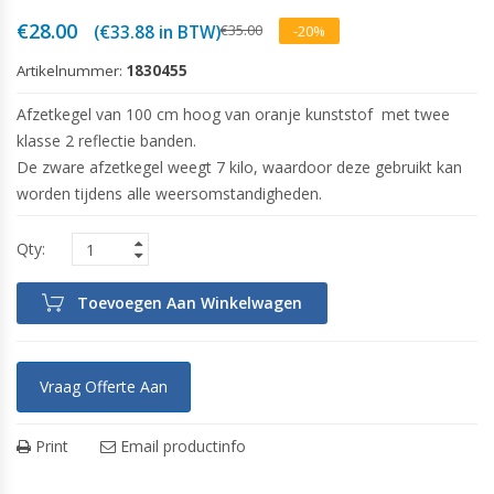
Oorspronkelijke
Huidige
€
28.00
€
35.00
(
€
33.88
in BTW)
-20%
prijs
prijs
was:
is:
Artikelnummer:
1830455
€35.00.
€28.00.
Afzetkegel van 100 cm hoog van oranje kunststof met twee
klasse 2 reflectie banden.
De zware afzetkegel weegt 7 kilo, waardoor deze gebruikt kan
worden tijdens alle weersomstandigheden.
Toevoegen Aan Winkelwagen
Vraag Offerte Aan
Print
Email productinfo