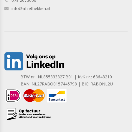
079 2073000
info@afzethekken.nl
BTW nr.: NL855333327.B01 | KvK nr.: 63648210
IBAN: NL27RABO0157445798 | BIC: RABONL2U