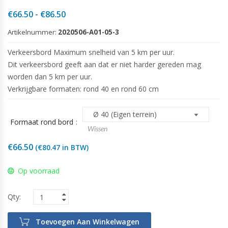
Prijsklasse:
€
66.50
-
€
86.50
€66.50
Artikelnummer:
2020506-A01-05-3
tot
€86.50
Verkeersbord Maximum snelheid van 5 km per uur.
Dit verkeersbord geeft aan dat er niet harder gereden mag
worden dan 5 km per uur.
Verkrijgbare formaten: rond 40 en rond 60 cm
Formaat rond bord
Wissen
€
66.50
(
€
80.47
in BTW)
Op voorraad
Toevoegen Aan Winkelwagen