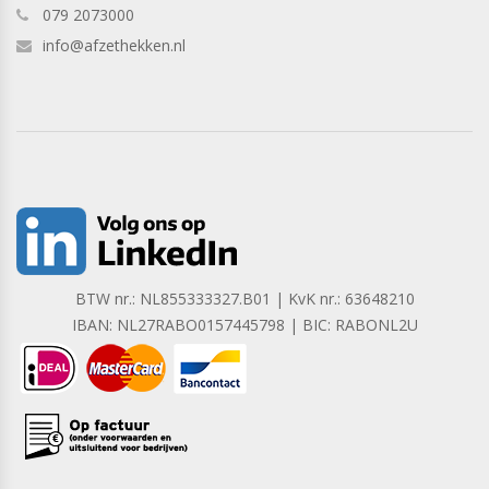
079 2073000
info@afzethekken.nl
BTW nr.: NL855333327.B01 | KvK nr.: 63648210
IBAN: NL27RABO0157445798 | BIC: RABONL2U