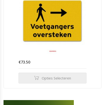
€
73.50
Opties Selecteren
Dit
product
heeft
meerdere
variaties.