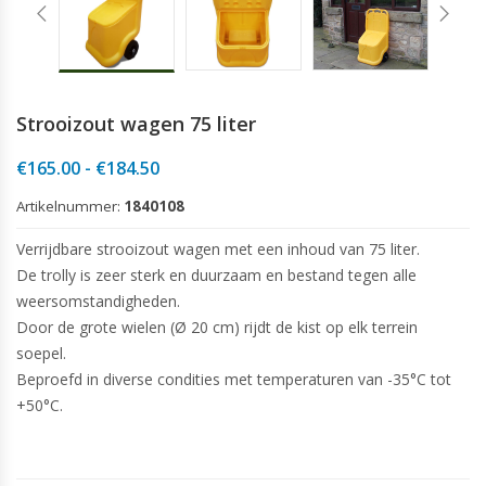
Strooizout wagen 75 liter
Prijsklasse:
€
165.00
-
€
184.50
€165.00
Artikelnummer:
1840108
tot
€184.50
Verrijdbare strooizout wagen met een inhoud van 75 liter.
De trolly is zeer sterk en duurzaam en bestand tegen alle
weersomstandigheden.
Door de grote wielen (Ø 20 cm) rijdt de kist op elk terrein
soepel.
Beproefd in diverse condities met temperaturen van -35°C tot
+50°C.