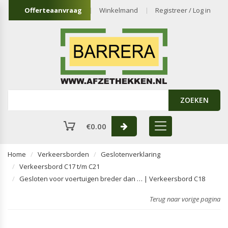
Offerteaanvraag
Winkelmand
Registreer / Log in
ZOEKEN
€
0.00
Home
Verkeersborden
Geslotenverklaring
Verkeersbord C17 t/m C21
Gesloten voor voertuigen breder dan … | Verkeersbord C18
Terug naar vorige pagina