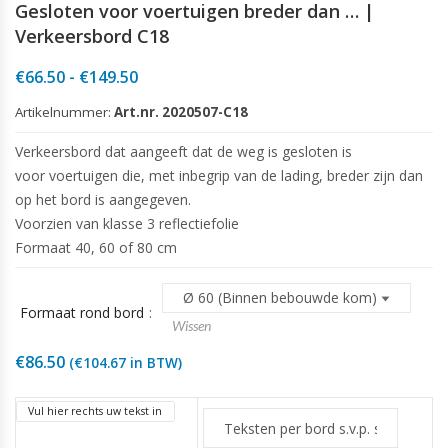
Gesloten voor voertuigen breder dan … |
Verkeersbord C18
Prijsklasse:
€
66.50
-
€
149.50
€66.50
Artikelnummer:
Art.nr. 2020507-C18
tot
€149.50
Verkeersbord dat aangeeft dat de weg is gesloten is
voor voertuigen die, met inbegrip van de lading, breder zijn dan
op het bord is aangegeven.
Voorzien van klasse 3 reflectiefolie
Formaat 40, 60 of 80 cm
Formaat rond bord
Wissen
€
86.50
(
€
104.67
in BTW)
Vul hier rechts uw tekst in