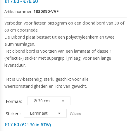
Prijsklasse:
€
17.60
-
€
76.60
€17.60
Artikelnummer:
1830390-VVF
tot
€76.60
Verboden voor fietsen pictogram op een dibond bord van 30 of
60 cm doorsnede.
De Dibond plaat bestaat uit een polyethyleenkern en twee
aluminiumlagen.
Het dibond bord is voorzien van een laminaat of klasse 1
(reflectie-) sticker met supergrip lijmlaag, voor een lange
levensduur.
Het is UV-bestendig, sterk, geschikt voor alle
weersomstandigheden en licht van gewicht.
Formaat
Sticker
Wissen
€
17.60
(
€
21.30
in BTW)