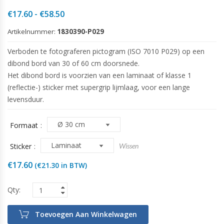
Prijsklasse:
€
17.60
-
€
58.50
€17.60
Artikelnummer:
1830390-P029
tot
€58.50
Verboden te fotograferen pictogram (ISO 7010 P029) op een
dibond bord van 30 of 60 cm doorsnede.
Het dibond bord is voorzien van een laminaat of klasse 1
(reflectie-) sticker met supergrip lijmlaag, voor een lange
levensduur.
Formaat
Sticker
Wissen
€
17.60
(
€
21.30
in BTW)
Toevoegen Aan Winkelwagen