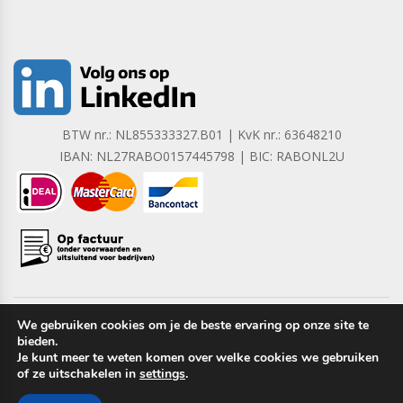
BTW nr.: NL855333327.B01 | KvK nr.: 63648210
IBAN: NL27RABO0157445798 | BIC: RABONL2U
We gebruiken cookies om je de beste ervaring op onze site te
bieden.
Copyright © 2023 Barrera B.V. Alle rechten voorbehouden.
Je kunt meer te weten komen over welke cookies we gebruiken
of ze uitschakelen in
settings
.