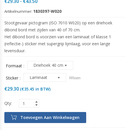
Prijsklasse:
€
29.30
-
€
43.50
€29.30
Artikelnummer:
1830397-W020
tot
€43.50
Stootgevaar pictogram (ISO 7010 W020) op een driehoek
dibond bord met zijden van 40 of 70 cm.
Het dibond bord is voorzien van een laminaat of klasse 1
(reflectie-) sticker met supergrip lijmlaag, voor een lange
levensduur.
Formaat
Sticker
Wissen
€
29.30
(
€
35.45
in BTW)
Toevoegen Aan Winkelwagen