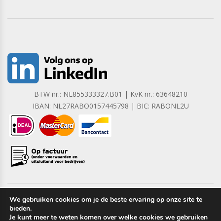
BTW nr.: NL855333327.B01 | KvK nr.: 63648210
IBAN: NL27RABO0157445798 | BIC: RABONL2U
We gebruiken cookies om je de beste ervaring op onze site te
bieden.
Copyright © 2023 Barrera B.V. Alle rechten voorbehouden.
Je kunt meer te weten komen over welke cookies we gebruiken