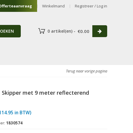
Offerteaanvraag
Winkelmand
Registreer / Log in
ZOEKEN
0 artikel(en) -
€
0.00
Terug naar vorige pagina
 Skipper met 9 meter reflecterend
114.95
in BTW)
er:
1830574