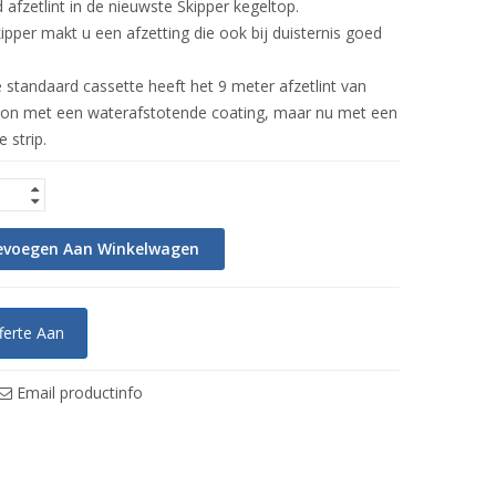
 afzetlint in de nieuwste Skipper kegeltop.
pper makt u een afzetting die ook bij duisternis goed
e standaard cassette heeft het 9 meter afzetlint van
ylon met een waterafstotende coating, maar nu met een
 strip.
evoegen Aan Winkelwagen
ferte Aan
Email productinfo