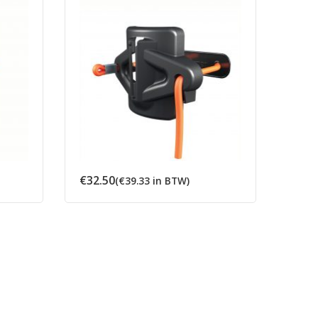
€
32.50
€
9.5
(
€
39.33
in BTW)