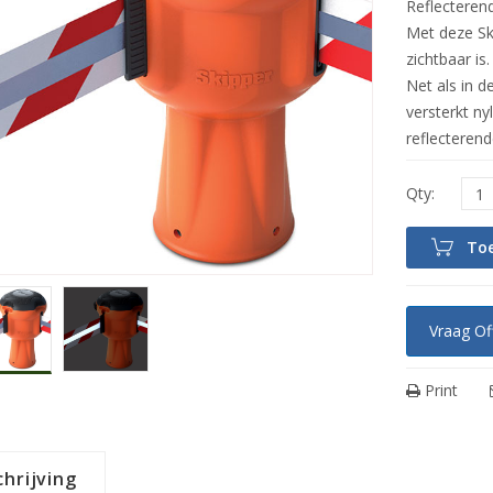
Reflecterend
Met deze Ski
zichtbaar is.
Net als in d
versterkt n
reflecterende
To
Vraag Of
Print
hrijving