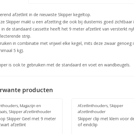
erend afzetlint in de nieuwste Skipper kegeltop.
e Skipper makt u een afzetting die ook bij duisternis goed zichtbaar i
s in de standaard cassette heeft het 9 meter afzetlint van versterkt
lecterende strip.
ruiken in combinatie met vrijwel elke kegel, mits deze zwaar genoeg i
nimaal 5 kg).
pper is ook te gebruiken met de standaard en voet en wandbeugels.
rwante producten
inthouders
,
Magazijn en
Afzetlinthouders
,
Skipper
aats
,
Skipper afzetlinthouder
afzetlinthouder
top Skipper Geel met 9 meter
Skipper clip met klem voor d
wart afzetlint
of eindclip