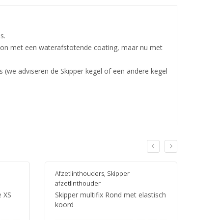
s.
 nylon met een waterafstotende coating, maar nu met
s (we adviseren de Skipper kegel of een andere kegel
Afzetlinthouders
,
Skipper
Afzet
afzetlinthouder
afzetp
e XS
Skipper multifix Rond met elastisch
Tensa
koord