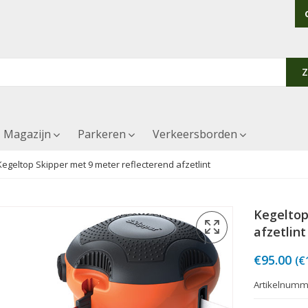
Magazijn
Parkeren
Verkeersborden
Kegeltop Skipper met 9 meter reflecterend afzetlint
Kegeltop
afzetlint
€
95.00
(
€
Artikelnumm