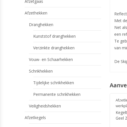
Afzetgaas
Afzethekken
Reflect
Met dez
Dranghekken
Net al
een ref
Kunststof dranghekken
Te geb
Verzinkte dranghekken
van mi
Vouw- en Schaarhekken
De Ski
Schrikhekken
Tijdelijke schrikhekken
Aanve
Permanente schrikhekken
Afzetl
Veiligheidshekken
werkpl
Kegel
Afzetkegels
Geel Z