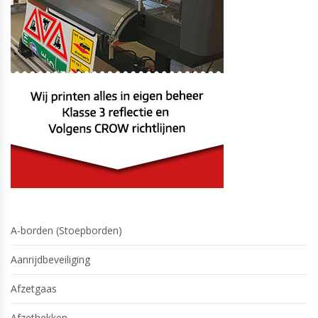
A-borden (Stoepborden)
Aanrijdbeveiliging
Afzetgaas
Afzethekken