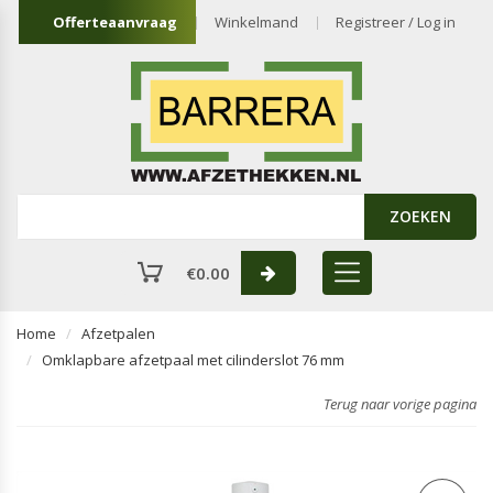
Offerteaanvraag
Winkelmand
Registreer / Log in
ZOEKEN
€
0.00
Home
Afzetpalen
Omklapbare afzetpaal met cilinderslot 76 mm
Terug naar vorige pagina