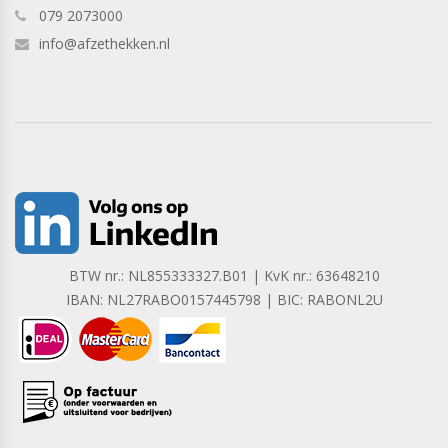
079 2073000
info@afzethekken.nl
BTW nr.: NL855333327.B01 | KvK nr.: 63648210
IBAN: NL27RABO0157445798 | BIC: RABONL2U