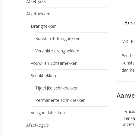
Afzetgaas
Afzethekken
Besc
Dranghekken
Kunststof dranghekken
Midi P
Verzinkte dranghekken
Een fle
Kunsts
Vouw- en Schaarhekken
dan het
Schrikhekken
Tijdelijke schrikhekken
Aanve
Permanente schrikhekken
Tensab
Veiligheidshekken
Tensa
afzetl
Afzetkegels