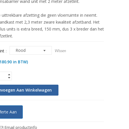
nsabarrier wand unit met 2 meter afzetlint.
e uittrekbare afzetting die geen vloerruimte in neemt.
andkast met 2,3 meter zware kwaliteit afzetband. Het
lus units is extra breed, 150 mm, dus 3 x breder dan het
zetlint.
int
Wissen
180.90
in BTW)
evoegen Aan Winkelwagen
ferte Aan
Email productinfo