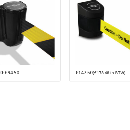
Prijsklasse:
50
-
€
94.50
€
147.50
(
€
178.48
in BTW)
€82.50
tot
€94.50