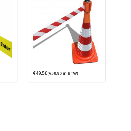
€
49.50
€
2,4
(
€
59.90
in BTW)