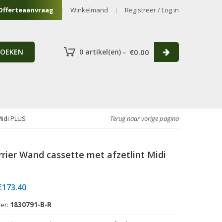
Offerteaanvraag
Winkelmand
Registreer / Log in
ZOEKEN
0 artikel(en) -
€
0.00
Midi PLUS
Terug naar vorige pagina
rier Wand cassette met afzetlint Midi
Prijsklasse:
€
173.40
€149.50
er:
1830791-B-R
tot
€173.40