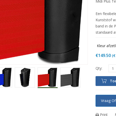
Midi Plus Te
Een flexibel
Kunststof w
band in de P
standaard af
Kleur afzetl
€
149.50
(
€
To
Vraag Of
Print