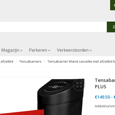
Magazijn
Parkeren
Verkeersborden
afzetlint
Tensabarriers
Tensabarrier Wand cassette met afzetlint 
Tensabar
PLUS
€
149.50
-
Artikelnumm