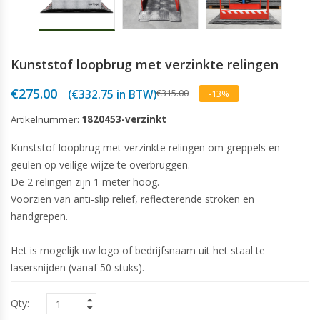
Kunststof loopbrug met verzinkte relingen
Oorspronkelijke
Huidige
€
275.00
€
315.00
(
€
332.75
in BTW)
-13%
prijs
prijs
was:
is:
Artikelnummer:
1820453-verzinkt
€315.00.
€275.00.
Kunststof loopbrug met verzinkte relingen om greppels en
geulen op veilige wijze te overbruggen.
De 2 relingen zijn 1 meter hoog.
Voorzien van anti-slip reliëf, reflecterende stroken en
handgrepen.
Het is mogelijk uw logo of bedrijfsnaam uit het staal te
lasersnijden (vanaf 50 stuks).