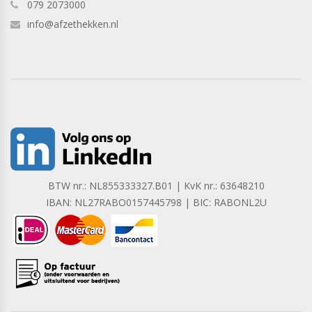
079 2073000
info@afzethekken.nl
BTW nr.: NL855333327.B01 | KvK nr.: 63648210
IBAN: NL27RABO0157445798 | BIC: RABONL2U