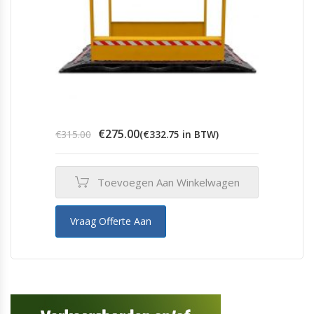
Oorspronkelijke
Huidige
€
275.00
€
315.00
(
€
332.75
in BTW)
prijs
prijs
was:
is:
€315.00.
€275.00.
Toevoegen Aan Winkelwagen
Vraag Offerte Aan