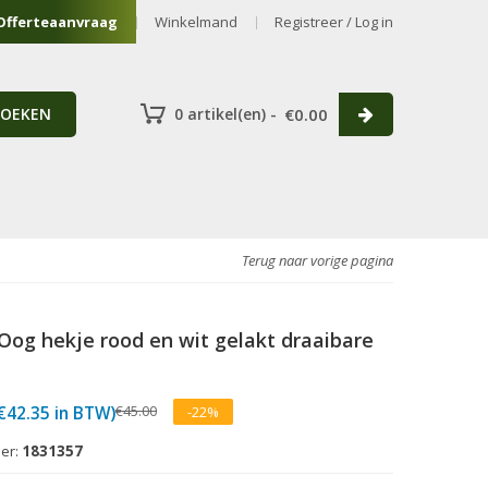
Offerteaanvraag
Winkelmand
Registreer / Log in
ZOEKEN
0 artikel(en) -
€
0.00
Terug naar vorige pagina
Oog hekje rood en wit gelakt draaibare
orspronkelijke
uidige
€
45.00
€
42.35
in BTW)
-22%
rijs
rijs
as:
s:
er:
1831357
45.00.
35.00.