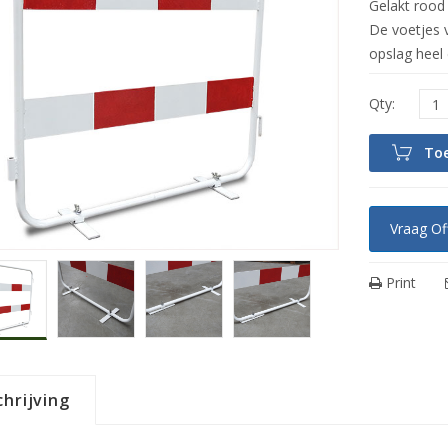
Gelakt rood
De voetjes v
opslag heel 
To
Vraag Of
Print
hrijving