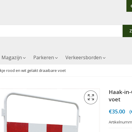
Magazijn
Parkeren
Verkeersborden
je rood en wit gelakt draaibare voet
Haak-in-
voet
O
H
€
35.00
(
p
p
w
i
Artikelnumm
€
€