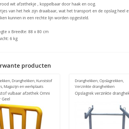
 rood wit afzethekje , koppelbaar door haak en oog.
jes van het hek zijn draaibaar, wat het transport en de opslag heel e
ken kunnen in een rechte lijn worden opgesteld.
gte x Breedte: 88 x 80 cm
icht: 6 kg
rwante producten
hekken
,
Dranghekken
,
Kunststof
Dranghekken
,
Opslagrekken
,
rs
,
Magazijn en werkplaats
Verzinkte dranghekken
stof vulbaar afzethek Omni
Opslagrek verzinkte dranghe
r Geel