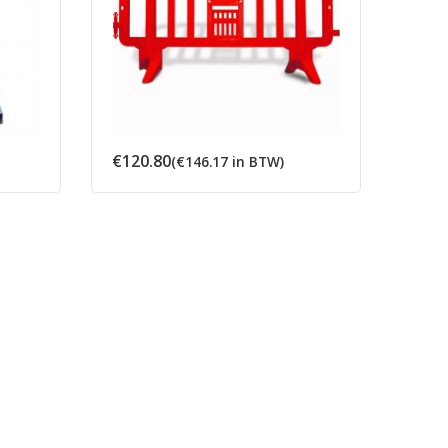
€
120.80
€
318
(
€
146.17
in BTW)