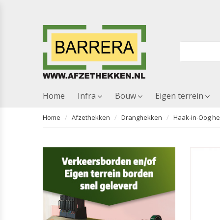
Home
Infra
Bouw
Eigen terrein
Home
Afzethekken
Dranghekken
Haak-in-Oog hek