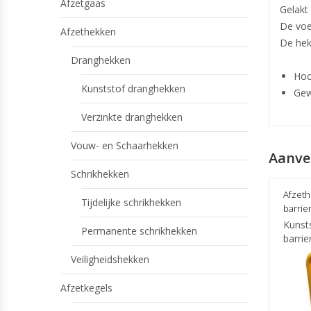
Afzetgaas
Gelakt
De voet
Afzethekken
De hek
Dranghekken
Hoo
Kunststof dranghekken
Gew
Verzinkte dranghekken
Vouw- en Schaarhekken
Aanve
Schrikhekken
Afzet
Tijdelijke schrikhekken
barrie
Kunst
Permanente schrikhekken
barrie
Veiligheidshekken
Afzetkegels