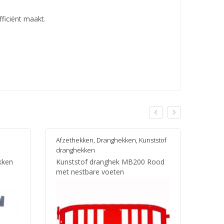
fficiënt maakt.
Afzethekken
,
Dranghekken
,
Kunststof
Afzet
dranghekken
Even
kken
Kunststof dranghek MB200 Rood
Verzi
met nestbare voeten
poten