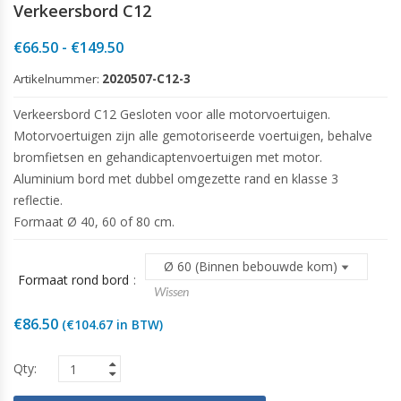
Verkeersbord C12
Prijsklasse:
€
66.50
-
€
149.50
€66.50
Artikelnummer:
2020507-C12-3
tot
€149.50
Verkeersbord C12 Gesloten voor alle motorvoertuigen.
Motorvoertuigen zijn alle gemotoriseerde voertuigen, behalve
bromfietsen en gehandicaptenvoertuigen met motor.
Aluminium bord met dubbel omgezette rand en klasse 3
reflectie.
Formaat Ø 40, 60 of 80 cm.
Formaat rond bord
Wissen
€
86.50
(
€
104.67
in BTW)