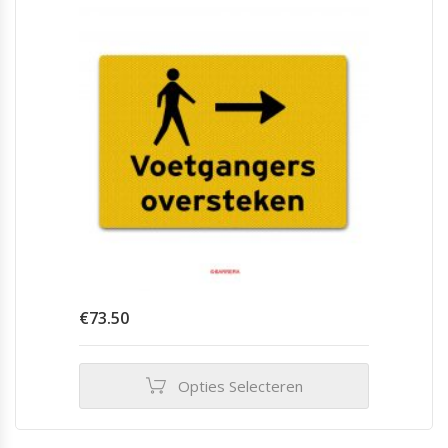
€
73.50
Opties Selecteren
Dit
product