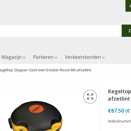
Magazijn
Parkeren
Verkeersborden
egeltop Skipper Geel met 9 meter Rood Wit afzetlint
Kegeltop
afzetlint
€
87.50
(
€
Artikelnumm