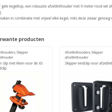
r gele kegeltop, een robuuste afzetlinthouder met 9 meter rood wit a
.
ruiken in combinatie met vrijwel elke kegel, mits deze zwaar genoeg i
rwante producten
inthouders
,
Skipper
Afzetlinthouders
,
Skipper
inthouder
afzetlinthouder
r clip met klem voor de XS
Skipper eindclip voor afzetlin
dclip