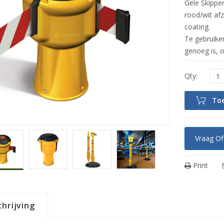
Gele Skippe
rood/wit afz
coating.
Te gebruiken
genoeg is, 
To
Vraag Of
Print
hrijving