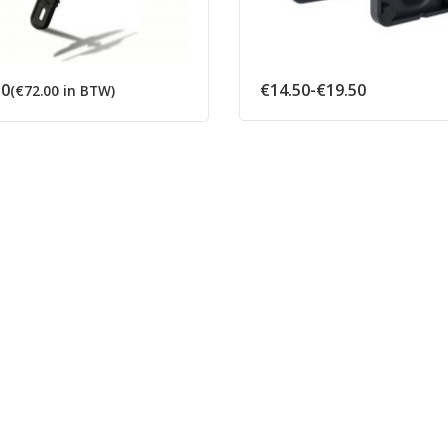
Prijsklasse
50
€
14.50
-
€
19.50
(
€
72.00
in BTW)
€14.50
tot
€19.50