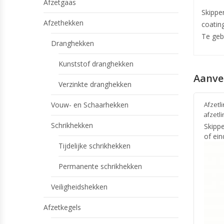
Afzetgaas
Skippe
Afzethekken
coating
Te geb
Dranghekken
Kunststof dranghekken
Aanve
Verzinkte dranghekken
Vouw- en Schaarhekken
Afzetl
afzetl
Schrikhekken
Skippe
of ein
Tijdelijke schrikhekken
Permanente schrikhekken
Veiligheidshekken
Afzetkegels