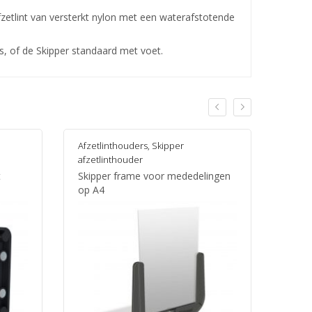
fzetlint van versterkt nylon met een waterafstotende
s, of de
Skipper standaard met voet
.
Afzetlinthouders
,
Skipper
Afzet
afzetlinthouder
afzet
t
Skipper frame voor mededelingen
Skipp
op A4