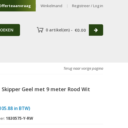
Offerteaanvraag
Winkelmand
Registreer / Log in
ZOEKEN
0 artikel(en) -
€
0.00
Terug naar vorige pagina
 Skipper Geel met 9 meter Rood Wit
105.88
in BTW)
er:
1830575-Y-RW