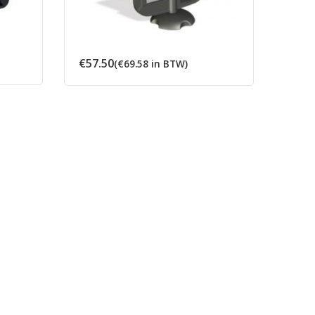
:
€
57.50
€
55.
(
€
69.58
in BTW)