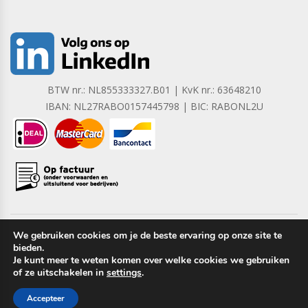
BTW nr.: NL855333327.B01 | KvK nr.: 63648210
IBAN: NL27RABO0157445798 | BIC: RABONL2U
We gebruiken cookies om je de beste ervaring op onze site te
bieden.
Copyright © 2023 Barrera B.V. Alle rechten voorbehouden.
Je kunt meer te weten komen over welke cookies we gebruiken
of ze uitschakelen in
settings
.
Accepteer