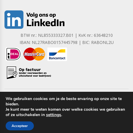
BTW nr.: NL855333327.B01 | KvK nr.: 63648210
IBAN: NL27RABO0157445798 | BIC: RABONL2U
We gebruiken cookies om je de beste ervaring op onze site te
bieden.
Copyright © 2023 Barrera B.V. Alle rechten voorbehouden.
Je kunt meer te weten komen over welke cookies we gebruiken
of ze uitschakelen in
settings
.
Accepteer