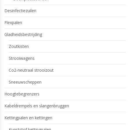
Desinfectiezuilen
Flexpalen
Gladheidsbestrijding
Zoutkisten
Strooiwagens
Co2-neutraal strooizout
Sneeuwscheppen
Hoogtebegrenzers
Kabeldrempels en slangenbruggen
Kettingpalen en kettingen
Kunststof kettingpalen