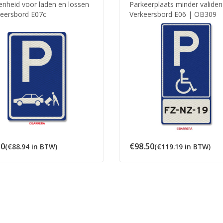
enheid voor laden en lossen
Parkeerplaats minder validen
keersbord E07c
Verkeersbord E06 | OB309
50
€
98.50
(
€
88.94
in BTW)
(
€
119.19
in BTW)