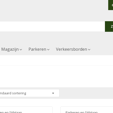
Magazijn
Parkeren
Verkeersborden
en en Stilstaan
,
Parkeren en Stilstaan
,