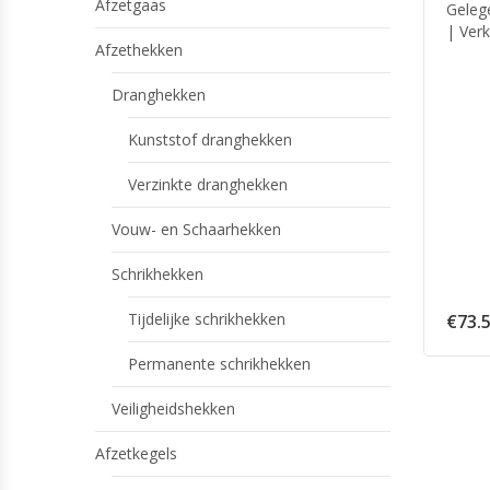
Afzetgaas
Geleg
| Ver
Afzethekken
Dranghekken
Kunststof dranghekken
Verzinkte dranghekken
Vouw- en Schaarhekken
Schrikhekken
Tijdelijke schrikhekken
€
73.
Permanente schrikhekken
Veiligheidshekken
Afzetkegels