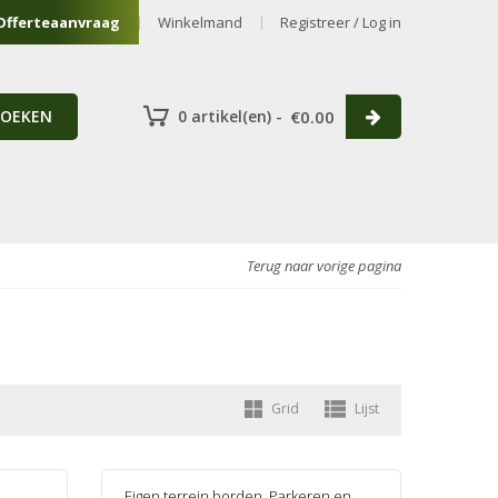
Offerteaanvraag
Winkelmand
Registreer / Log in
ZOEKEN
0 artikel(en) -
€
0.00
Terug naar vorige pagina
Grid
Lijst
Eigen terrein borden
,
Parkeren en