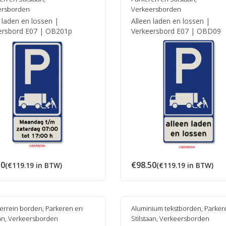
ersborden
Verkeersborden
 laden en lossen |
Alleen laden en lossen |
ersbord E07 | OB201p
Verkeersbord E07 | OBD09
50
€
98.50
(
€
119.19
in BTW)
(
€
119.19
in BTW)
terrein borden
,
Parkeren en
Aluminium tekstborden
,
Parker
an
,
Verkeersborden
Stilstaan
,
Verkeersborden