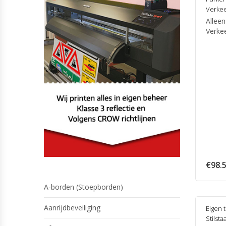
Verke
Alleen
Verke
€
98.
A-borden (Stoepborden)
Aanrijdbeveiliging
Eigen 
Stilsta