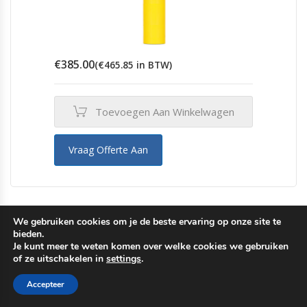
€
385.00
(
€
465.85
in BTW)
Toevoegen Aan Winkelwagen
Vraag Offerte Aan
We gebruiken cookies om je de beste ervaring op onze site te
Aanrijdbeveiliging
,
Afzetpalen
bieden.
Beschermpaal Geel Zwart 75 cm hoog 114
Je kunt meer te weten komen over welke cookies we gebruiken
mm doorsnede
of ze uitschakelen in
settings
.
Accepteer