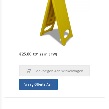
productpagina
€
25.80
(
€
31.22
in BTW)
Toevoegen Aan Winkelwagen
Vraag Offerte Aan