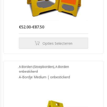
Prijsklasse:
€
52.00
-
€
87.50
€52.00
tot
€87.50
Opties Selecteren
Dit
product
heeft
meerdere
A-Borden (Stoepborden)
,
A-Borden
variaties.
onbestickerd
Deze
A-Bordje Medium | onbestickerd
optie
kan
gekozen
worden
op
de