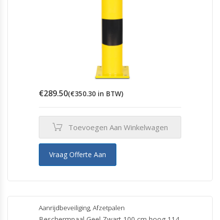
€
289.50
(
€
350.30
in BTW)
Toevoegen Aan Winkelwagen
Vraag Offerte Aan
Aanrijdbeveiliging
,
Afzetpalen
Beschermpaal Geel Zwart 100 cm hoog 114