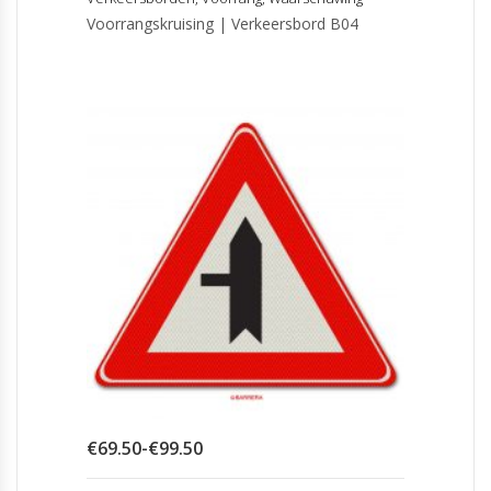
Voorrangskruising | Verkeersbord B04
Prijsklasse:
€
69.50
-
€
99.50
€69.50