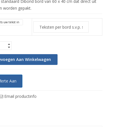
 standaard Dibond bord van 60 x 40 cm dat direct uit
n worden gepakt.
ts uw tekst in
evoegen Aan Winkelwagen
ferte Aan
Email productinfo