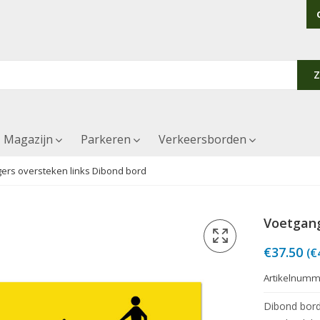
Magazijn
Parkeren
Verkeersborden
ers oversteken links Dibond bord
Voetgang
€
37.50
(
€
Artikelnumm
Dibond bord