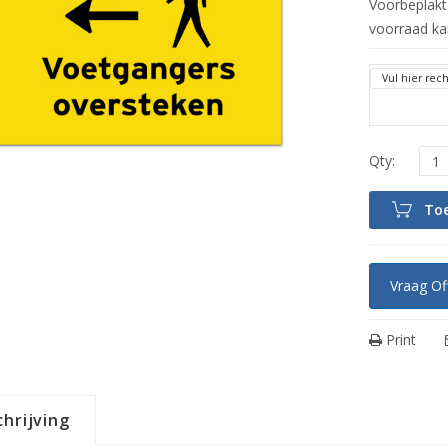
Voorbeplakt
voorraad ka
Vul hier rech
To
Vraag Of
Print
hrijving