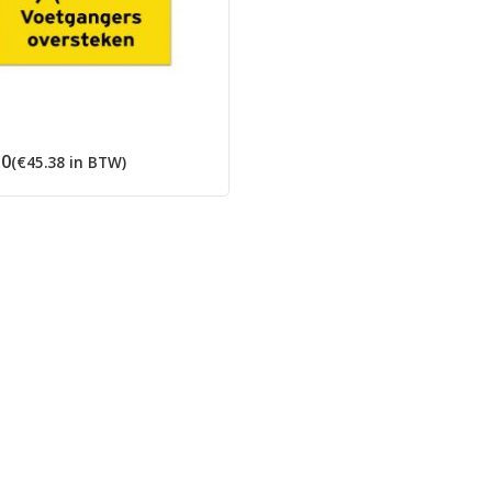
50
(
€
45.38
in BTW)