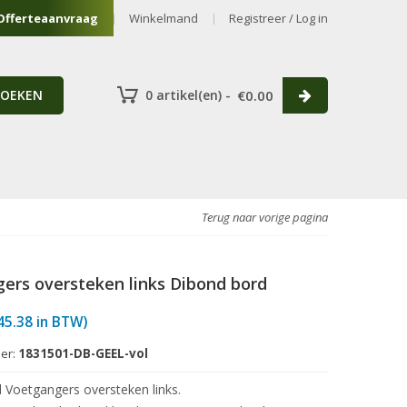
Offerteaanvraag
Winkelmand
Registreer / Log in
ZOEKEN
0 artikel(en) -
€
0.00
Terug naar vorige pagina
ers oversteken links Dibond bord
45.38
in BTW)
er:
1831501-DB-GEEL-vol
 Voetgangers oversteken links.