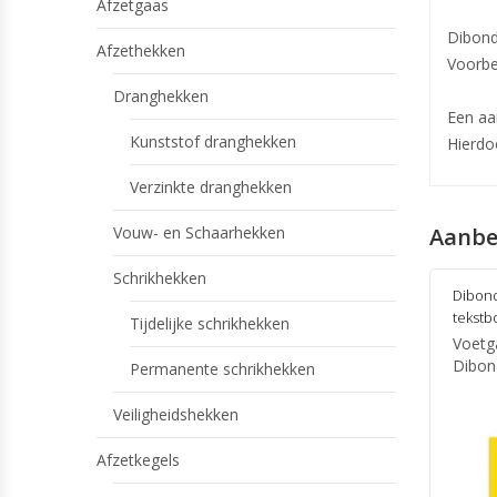
Afzetgaas
Dibond
Afzethekken
Voorbe
Dranghekken
Een aa
Kunststof dranghekken
Hierdo
Verzinkte dranghekken
Vouw- en Schaarhekken
Aanbe
Schrikhekken
Dibond
tekstb
Tijdelijke schrikhekken
Voetg
Dibon
Permanente schrikhekken
Veiligheidshekken
Afzetkegels