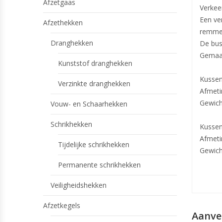
Afzetgaas
Verkee
Een ve
Afzethekken
remmen
Dranghekken
De bus
Gemaak
Kunststof dranghekken
Kussen
Verzinkte dranghekken
Afmeti
Gewich
Vouw- en Schaarhekken
Schrikhekken
Kussen
Afmeti
Tijdelijke schrikhekken
Gewich
Permanente schrikhekken
Veiligheidshekken
Afzetkegels
Aanve