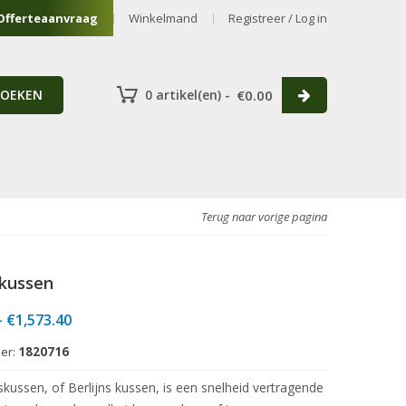
Offerteaanvraag
Winkelmand
Registreer / Log in
ZOEKEN
0 artikel(en) -
€
0.00
Terug naar vorige pagina
kussen
Prijsklasse:
-
€
1,573.40
€1,108.80
er:
1820716
tot
€1,573.40
kussen, of Berlijns kussen, is een snelheid vertragende