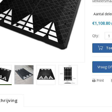
verkeersmaa
Aantal dele
€
1,108.80
To
Vraag Of
Print
hrijving