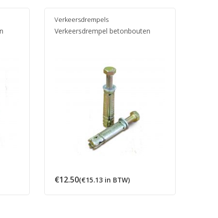
Verkeersdrempels
Verke
en
Verkeersdrempel betonbouten
Oprij
scoot
€
12.50
€
125
(
€
15.13
in BTW)