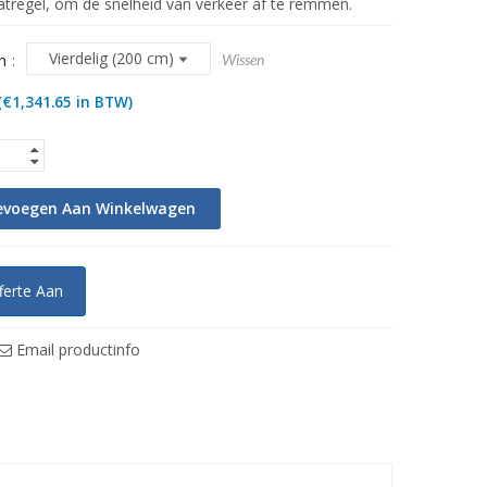
tregel, om de snelheid van verkeer af te remmen.
n
Wissen
(
€
1,341.65
in BTW)
evoegen Aan Winkelwagen
ferte Aan
Email productinfo