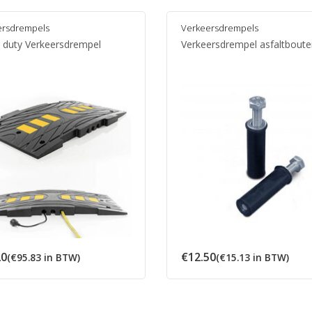
ersdrempels
Verkeersdrempels
 duty Verkeersdrempel
Verkeersdrempel asfaltbout
20
€
12.50
(
€
95.83
in BTW)
(
€
15.13
in BTW)