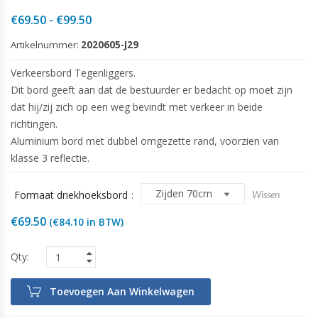
Prijsklasse:
€
69.50
-
€
99.50
€69.50
Artikelnummer:
2020605-J29
tot
€99.50
Verkeersbord Tegenliggers.
Dit bord geeft aan dat de bestuurder er bedacht op moet zijn
dat hij/zij zich op een weg bevindt met verkeer in beide
richtingen.
Aluminium bord met dubbel omgezette rand, voorzien van
klasse 3 reflectie.
Formaat driekhoeksbord
Wissen
€
69.50
(
€
84.10
in BTW)
Toevoegen Aan Winkelwagen