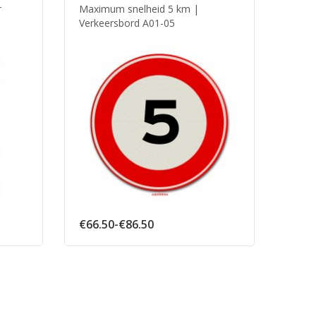
r
Maximum snelheid 5 km |
A01-
Verkeersbord A01-05
se:
Prijsklasse:
€
66.50
-
€
86.50
€
98.
€66.50
tot
€86.50