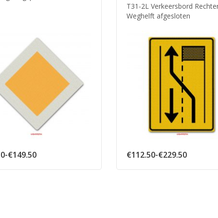
T31-2L Verkeersbord Rechte
Weghelft afgesloten
Prijsklasse:
Prijsklas
50
-
€
149.50
€
112.50
-
€
229.50
€86.50
€112.50
tot
tot
€149.50
€229.50