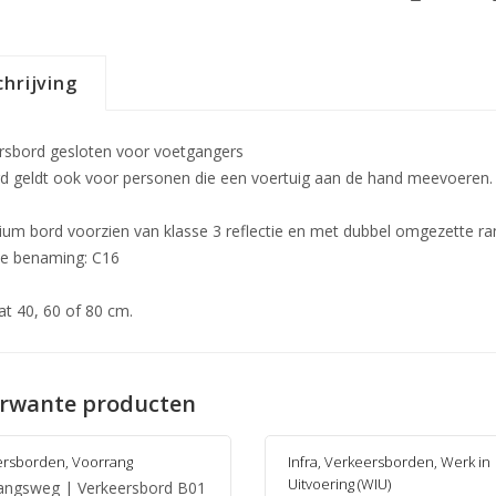
hrijving
rsbord gesloten voor voetgangers
rd geldt ook voor personen die een voertuig aan de hand meevoeren.
ium bord voorzien van klasse 3 reflectie en met dubbel omgezette r
ële benaming: C16
t 40, 60 of 80 cm.
rwante producten
ersborden
,
Voorrang
Infra
,
Verkeersborden
,
Werk in
Uitvoering (WIU)
angsweg | Verkeersbord B01