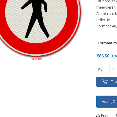
Dit bord ge
meevoeren.
Aluminium b
reflectie.
Formaat 40,
Formaat ro
€
86.50
(
€
1
To
Vraag Of
Print