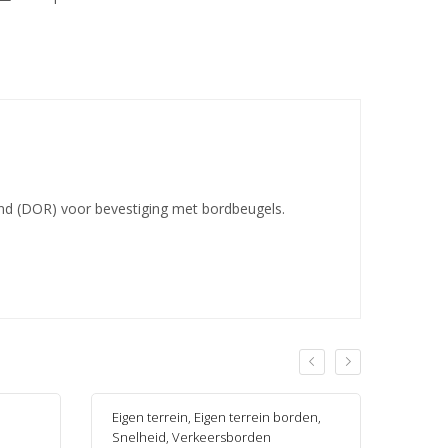
and (DOR) voor bevestiging met bordbeugels.
Eigen terrein
,
Eigen terrein borden
,
Snelh
Snelheid
,
Verkeersborden
Zone