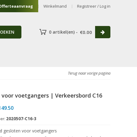
Offerteaanvraag
Winkelmand
Registreer / Log in
ZOEKEN
0 artikel(en) -
€
0.00
Terug naar vorige pagina
 voor voetgangers | Verkeersbord C16
Prijsklasse:
149.50
€66.50
er:
2020507-C16-3
tot
€149.50
d gesloten voor voetgangers