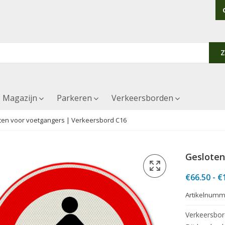
Magazijn
Parkeren
Verkeersborden
ten voor voetgangers | Verkeersbord C16
Gesloten
€
66.50
-
€
Artikelnumm
Verkeersbor