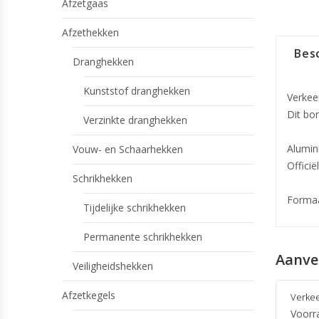
Afzetgaas
Afzethekken
Besc
Dranghekken
Kunststof dranghekken
Verkee
Dit bo
Verzinkte dranghekken
Alumin
Vouw- en Schaarhekken
Offici
Schrikhekken
Formaa
Tijdelijke schrikhekken
Permanente schrikhekken
Aanve
Veiligheidshekken
Afzetkegels
Verke
Voorr