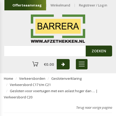
Offerteaanvraag
Winkelmand
Registreer / Log in
ZOEKEN
€
0.00
Home
Verkeersborden
Geslotenverklaring
Verkeersbord C17 t/m C21
Gesloten voor voertuigen met een aslast hoger dan … |
Verkeersbord C20
Terug naar vorige pagina