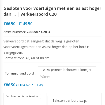
Gesloten voor voertuigen met een aslast hoger
dan … | Verkeersbord C20
Prijsklasse:
€
66.50
-
€
149.50
€66.50
Artikelnummer:
2020507-C20-3
tot
€149.50
Verkeersbord dat aangeeft dat de weg is gesloten
voor voertuigen met een aslast hoger dan op het bord is
aangegeven.
Formaat rond 40, 60 of 80 cm
Formaat rond bord
Wissen
€
86.50
(
€
104.67
in BTW)
Vul hier rechts uw tekst in