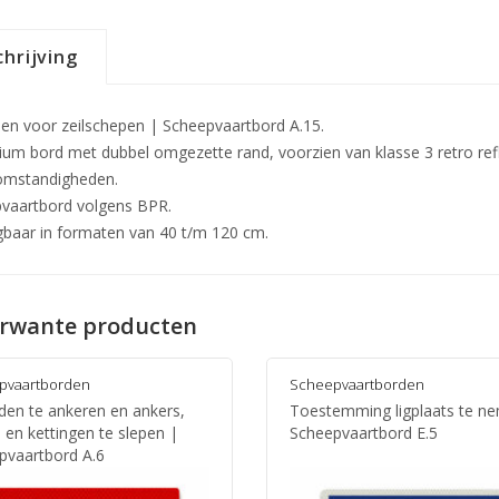
hrijving
en voor zeilschepen | Scheepvaartbord A.15.
ium bord met dubbel omgezette rand, voorzien van klasse 3 retro refle
omstandigheden.
vaartbord volgens BPR.
jgbaar in formaten van 40 t/m 120 cm.
rwante producten
pvaartborden
Scheepvaartborden
den te ankeren en ankers,
Toestemming ligplaats te n
 en kettingen te slepen |
Scheepvaartbord E.5
pvaartbord A.6