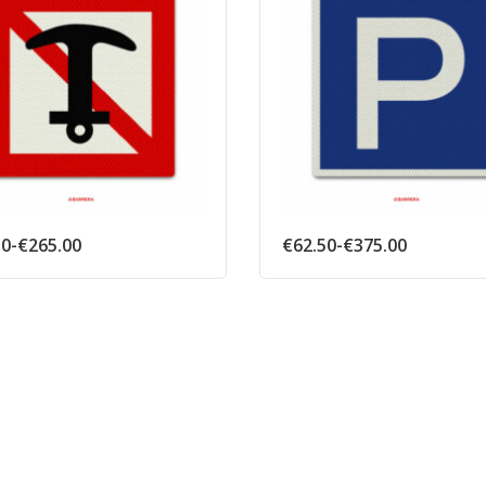
Prijsklasse:
Prijsklass
50
-
€
265.00
€
62.50
-
€
375.00
€62.50
€62.50
tot
tot
€265.00
€375.00