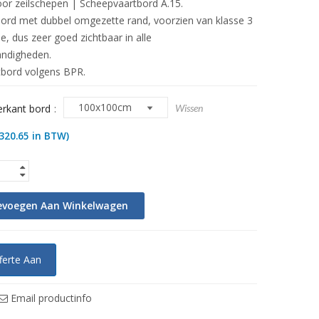
or zeilschepen | Scheepvaartbord A.15.
ord met dubbel omgezette rand, voorzien van klasse 3
tie, dus zeer goed zichtbaar in alle
ndigheden.
bord volgens BPR.
erkant bord
Wissen
320.65
in BTW)
evoegen Aan Winkelwagen
ferte Aan
Email productinfo