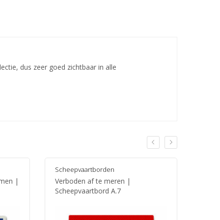
ctie, dus zeer goed zichtbaar in alle
Scheepvaartborden
Schee
emen |
Verboden af te meren |
Verbo
Scheepvaartbord A.7
Schee