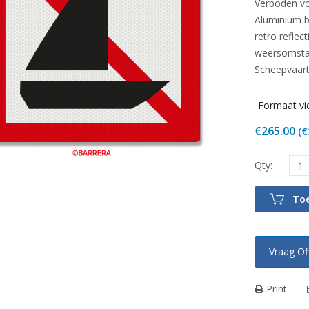
Verboden vo
Aluminium b
retro reflec
weersomsta
Scheepvaart
Formaat vi
€
265.00
(
€
To
Vraag Of
Print