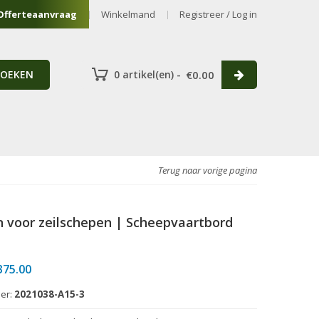
Offerteaanvraag
Winkelmand
Registreer / Log in
ZOEKEN
0 artikel(en) -
€
0.00
Terug naar vorige pagina
 voor zeilschepen | Scheepvaartbord
Prijsklasse:
375.00
€86.50
er:
2021038-A15-3
tot
€375.00