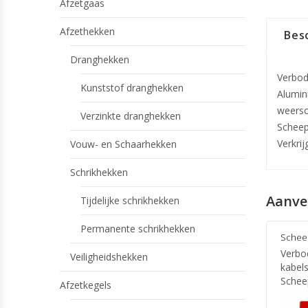
Afzetgaas
Afzethekken
Besc
Dranghekken
Verbod
Kunststof dranghekken
Alumin
weers
Verzinkte dranghekken
Scheep
Verkri
Vouw- en Schaarhekken
Schrikhekken
Aanve
Tijdelijke schrikhekken
Permanente schrikhekken
Schee
Verbo
Veiligheidshekken
kabels
Schee
Afzetkegels