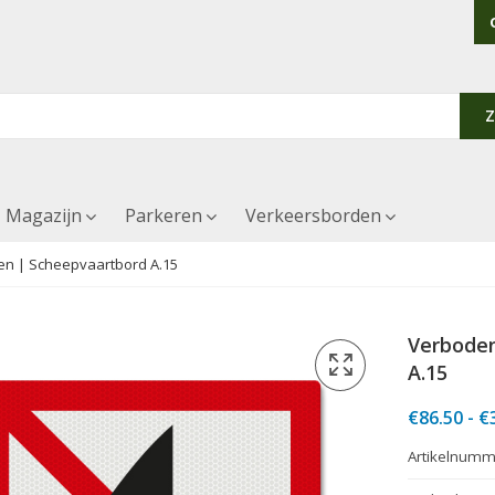
Magazijn
Parkeren
Verkeersborden
en | Scheepvaartbord A.15
Verboden
A.15
€
86.50
-
€
Artikelnumm