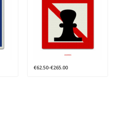
e:
Prijsklasse:
€
62.50
-
€
265.00
€
62.
€62.50
tot
€265.00