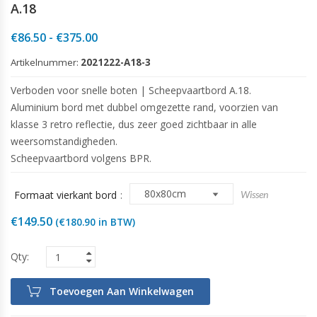
A.18
Prijsklasse:
€
86.50
-
€
375.00
€86.50
Artikelnummer:
2021222-A18-3
tot
€375.00
Verboden voor snelle boten | Scheepvaartbord A.18.
Aluminium bord met dubbel omgezette rand, voorzien van
klasse 3 retro reflectie, dus zeer goed zichtbaar in alle
weersomstandigheden.
Scheepvaartbord volgens BPR.
Formaat vierkant bord
Wissen
€
149.50
(
€
180.90
in BTW)
Toevoegen Aan Winkelwagen